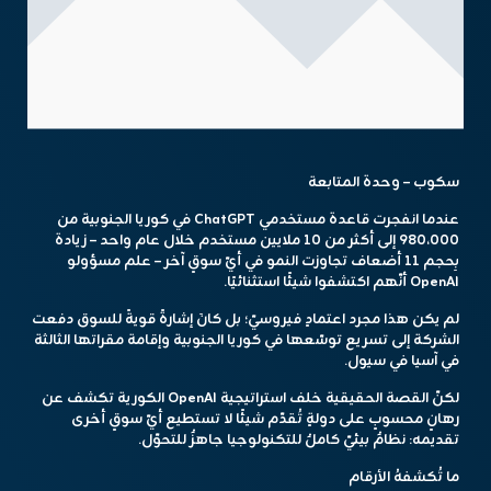
سكوب – وحدة المتابعة
عندما انفجرت قاعدة مستخدمي ChatGPT في كوريا الجنوبية من
٩٨٠،٠٠٠ إلى أكثر من ١٠ ملايين مستخدم خلال عام واحد – زيادة
بِحجم ١١ أضعاف تجاوزت النمو في أيّ سوقٍ آخر – علم مسؤولو
OpenAI أنّهم اكتشفوا شيئًا استثنائيًا.
لم يكن هذا مجرد اعتمادٍ فيروسيّ؛ بل كانَ إشارةً قويةً للسوق دفعت
الشركة إلى تسريع توسّعها في كوريا الجنوبية وإقامة مقراتها الثالثة
في آسيا في سيول.
لكنّ القصة الحقيقية خلف استراتيجية OpenAI الكورية تكشف عن
رهانٍ محسوبٍ على دولةٍ تُقدّم شيئًا لا تستطيع أيّ سوقٍ أخرى
تقديمه: نظامٌ بيئيّ كاملٌ للتكنولوجيا جاهزٌ للتحوّل.
ما تُكشفهُ الأرقام