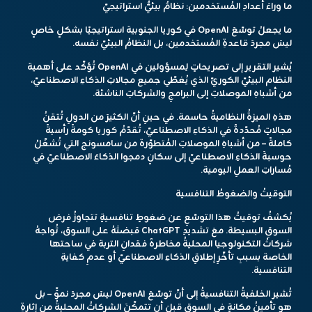
ما وراءَ أعدادِ المُستخدمين: نظامٌ بيئيٌّ استراتيجيّ
ما يجعلُ توسّعَ OpenAI في كوريا الجنوبية استراتيجيًا بشكلٍ خاصٍ
ليسَ مجردَ قاعدةِ المُستخدمين، بل النظامُ البيئيّ نفسه.
يُشير التقرير إلى تصريحاتٍ لِمسؤولين في OpenAI تُؤكّد على أهمية
النظام البيئيّ الكوريّ الذي يُغطّي جميع مجالاتِ الذكاءِ الاصطناعيّ،
من أشباهِ الموصلاتِ إلى البرامجِ والشركاتِ الناشئة.
هذهِ الميزةُ النظاميةُ حاسمة. في حينِ أنّ الكثيرَ من الدولِ تُتقنُ
مجالاتٍ مُحدّدةً في الذكاءِ الاصطناعيّ، تُقدّمُ كوريا كومةً رأسيةً
كاملةً – من أشباهِ الموصلاتِ المُتطوّرة من سامسونج التي تُشغّلُ
حوسبةَ الذكاءِ الاصطناعيّ إلى سكانٍ دمجوا الذكاءَ الاصطناعيّ في
مُساراتِ العملِ اليومية.
التوقيتُ والضغوطُ التنافسية
يُكشفُ توقيتُ هذا التوسّعِ عن ضغوطٍ تنافسيةٍ تتجاوزُ فرصَ
السوقِ البسيطة. معَ تشديدِ ChatGPT قبضتَهُ على السوق، تُواجهُ
شركاتُ التكنولوجيا المحليةُ مخاطرةَ فقدانِ التربة في ساحتها
الخاصة بسببِ تأخّرِ إطلاقِ الذكاءِ الاصطناعيّ أو عدمِ كفايةِ
التنافسية.
تُشير الخلفيةُ التنافسيةُ إلى أنّ توسّعَ OpenAI ليسَ مجردَ نموٍّ – بل
هو تأمينُ مكانةٍ في السوقِ قبلَ أن تتمكّنَ الشركاتُ المحليةُ من إثارةِ