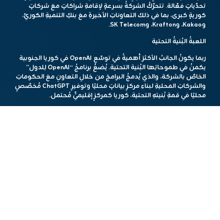
تحدّياتٍ فعّالة. تتحرّكُ الشركةُ بسرعةٍ لإقامةِ شراكاتٍ معَ شركاتٍ
كوريةٍ كبرى، بما في ذلك التعاوناتِ الأخيرةِ معَ بنكِ التنميةِ الكوريّ،
وKakao، وKrafton، وSK Telecom.
اللعبةُ البُنيةُ التحتية
ربما يكونُ الجانبُ الأكثرَ أهميةً في توسّعِ OpenAI في كوريا الجنوبية
يكمنُ في طموحاتِها البُنية التحتية. يُضعُ برنامجُ “OpenAI لِلدول”
الخاصّ بالشركة، والذي يُدمجُ البرامجَ من خلالِ التعاونِ معَ الحكوماتِ
والشركاتِ المحليةِ لبناءِ مركزِ بياناتٍ محليًا وتوفيرِ ChatGPT مُخصّصٍ
محليًا في قمةِ بُنيتهِ التحتية، كوريا كمركزٍ إقليميٍّ مُحتمل.
يُشيرُ هذا النهجُ إلى شراكةِ OpenAI الأخيرةِ معَ الإماراتِ العربيةِ
المُتحدة، حيث وقّعت OpenAI سابقا اتفاقية تعاون بناء بنية تحتية
مع الإمارات العربية المُتحدة.
اعتباراتٌ حاسمة
ومع ذلك، لا يخلو هذا التوسّعُ من التحدّيات. أثارَ النموّ السريعُ في
استخدامِ ChatGPT مخاوفَ بشأنِ جدوى المنصّاتِ المحلية. علّقَ أحدُ
المُطّلعينَ على الصناعةِ: “ChatGPT يُوسّعُ نفوذهُ ما وراءَ البحثِ إلى
مُختلفِ القطاعات، مما يعني أنّ لا فئة أخرى من التطبيقاتِ يمكنُها
أن تُغفلَ عنِ الاهتمام”.
علاوةً على ذلك، تظلّ الاعتباراتُ التنظيميةُ والسياسيةُ مُعقّدة. تُشيرُ