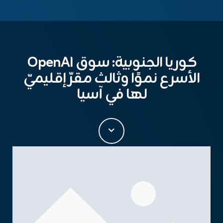
كوريا الجنوبية: سوق OpenAI
الأسرع نموًا وثالث مقرّ إقليميّ
لها في آسيا