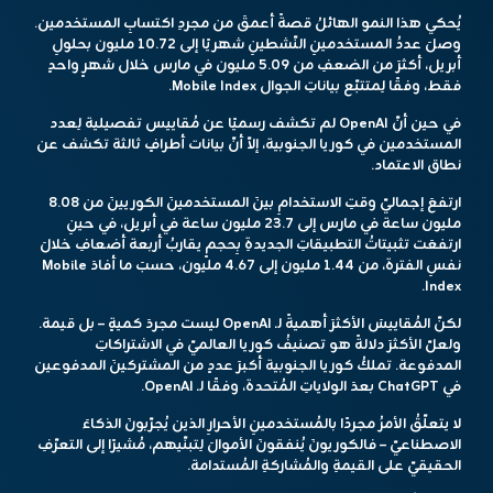
يُحكي هذا النمو الهائلُ قصةً أعمقَ من مجردِ اكتسابِ المستخدمين.
وصلَ عددُ المستخدمينِ النّشطينِ شهريًا إلى ١٠.٧٢ مليون بحلولِ
أبريل، أكثرَ من الضعفِ من ٥.٠٩ مليون في مارس خلال شهرٍ واحدٍ
فقط، وفقًا لِمتتبّع بياناتِ الجوال Mobile Index.
في حين أنّ OpenAI لم تكشف رسميًا عن مُقاييس تفصيلية لِعدد
المستخدمين في كوريا الجنوبية، إلاّ أنّ بيانات أطرافٍ ثالثة تكشف عن
نطاق الاعتماد.
ارتفعَ إجماليّ وقتِ الاستخدامِ بينَ المستخدمينَ الكوريينَ من ٨.٠٨
مليون ساعة في مارس إلى ٢٣.٧ مليون ساعة في أبريل، في حينِ
ارتفعَت تثبيتاتُ التطبيقاتِ الجديدةِ بِحجمٍ يقاربُ أربعة أضعافِ خلالَ
نفسِ الفترة، من ١.٤٤ مليون إلى ٤.٦٧ مليون، حسبَ ما أفادَ Mobile
Index.
لكنّ المُقاييسَ الأكثرَ أهميةً لـ OpenAI ليست مجردَ كميةٍ – بل قيمة.
ولعلّ الأكثرَ دلالةً هو تصنيفُ كوريا العالميّ في الاشتراكاتِ
المدفوعة. تملكُ كوريا الجنوبية أكبرَ عددٍ من المشتركينَ المدفوعين
في ChatGPT بعدَ الولاياتِ المُتحدة، وفقًا لـ OpenAI.
لا يتعلّقُ الأمرُ مجردًا بالمُستخدمينِ الأحرارِ الذين يُجرّبونَ الذكاءَ
الاصطناعيّ – فالكوريونَ يُنفقونَ الأموالَ لِتبنّيهم، مُشيرًا إلى التعرّفِ
الحقيقيّ على القيمةِ والمُشاركةِ المُستدامة.