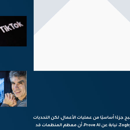
 جزءًا أساسيًا من عمليات الأعمال، لكن التحديات
في التنفيذ لا تزال قائمة. تُظهر أبحاث Zogby Analytics، نيابة عن Prove AI، أن معظم المنظمات قد