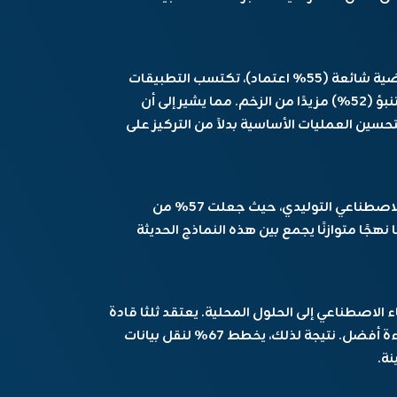
بينما تظل روبوتات الدردشة والمساعدات الافتراضية شائعة (55% اعتماد)، تكتسب التطبيقات
التقنية مثل تطوير البرمجيات (54%) وتحليلات التنبؤ (52%) مزيدًا من الزخم. مما يشير إلى أن
سين العمليات الأساسية بدلاً من التركيز على
يتركز اهتمام العديد من المنظمات على الذكاء الاصطناعي التوليدي، حيث جعلت 57% من
نهجًا متوازنًا يجمع بين هذه النماذج الحديثة
اء الاصطناعي إلى الحلول المحلية. يعتقد ثلثا قادة
الأعمال أن الحلول غير السحابية تقدم أمانًا وكفاءة أفضل. نتيجة لذلك، يخطط 67% لنقل بيانات
نة.