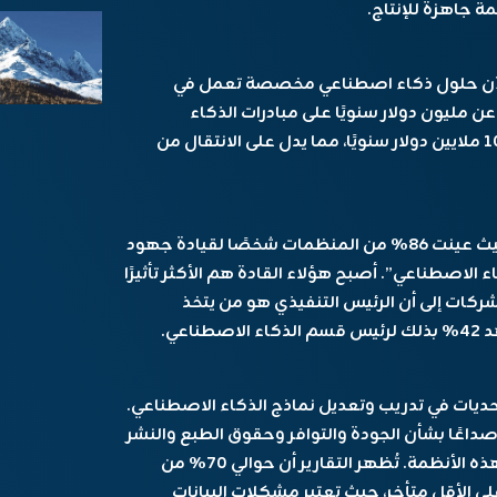
ة جاهزة للإنتاج.
منظمات لديها الآن حلول ذكاء اصطناعي مخصصة تعمل في
ا لا يقل عن مليون دولار سنويًا على مبادرات الذكاء
الاصطناعي، بينما يستثمر حوالي ربعها أكثر من 10 ملايين دولار سنويًا، مما يدل على الانتقال من
تؤثر هذه التحولات أيضًا على الهياكل القيادية، حيث عينت 86% من المنظمات شخصًا لقيادة جهود
 الاصطناعي”. أصبح هؤلاء القادة هم الأكثر تأثيرًا
تيجيات، حيث يشير 43.3% من الشركات إلى أن الرئيس التنفيذي هو من يتخذ
عي.
حديات في تدريب وتعديل نماذج الذكاء الاصطناعي.
داعًا بشأن الجودة والتوافر وحقوق الطبع والنشر
والتحقق من النماذج، مما يؤثر سلبًا على فعالية هذه الأنظمة. تُظهر التقارير أن حوالي 70% من
الأقل متأخر، حيث تعتبر مشكلات البيانات