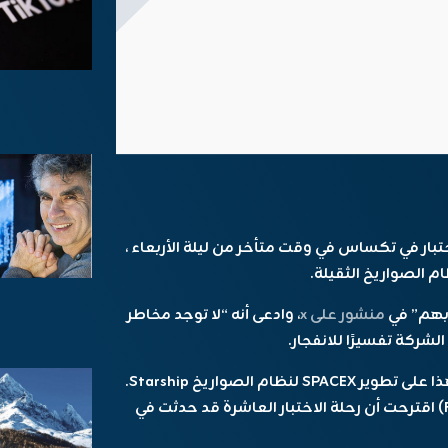
ت إطلاق SPACEX في مركز اختبار في تكساس في وقت متأخر من ليلة الأربعاء ،
م الصواريخ الثقيلة.
منشور على x
، وادعى أنه “لا توجد مخاطر
شركة تفسيرًا للانفجار.
ليس من الواضح على الفور التأثير الذي سيحدثه هذا على تطوير SPACEX لنظام الصواريخ Starship.
من إدارة الطيران الفيدرالية (FAA) اقترحت أن رحلة الاختبار العاشرة قد حدثت في