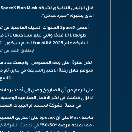
قال الرئيس التنفيذي لشركة SpaceX Elon Musk
الذي يعتبره: “مجرد خدش”.
طوله
الشركة عام 2025 قائلة هذا العام سيكون “تحويليًا” للبرنامج ، و FAA مؤخرًا
لإطلاق الفم في تكساس
لكن سترة ، على وجه الخصوص ، واجهت عدد من 
متوقع خلال رحلة الاختبار السابعة في يناير ، ث
التاسع 
على الرغم من أن الصاروخ وصل إلى أحدث رحلاته في 
لا تزال فشلت في نشر الأقمار الصناعية الوهم
في خطة الشركة لاستخدام الجيبات الضخمة 
، مما يمنحه فرصة “50/50”
في تحديث الشركة في