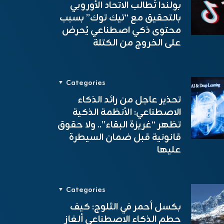
بولندا تُطالب الاتحاد الأوروبي
بالتحقيق مع “تيك توك” بسبب
محتوى ذكي اصطناعي يُحرض
على الخروج من الكتلة
Categories
تحذير عاجل من رائد الذكاء
الاصطناعي: الأنظمة الذكية
تظهر “غريزة البقاء”.. ولا حقوق
قانونية قبل ضمان السيطرة
عليها
Categories
بكسل أحمر في الثلوج: كيف
حطم الذكاء الاصطناعي ألغاز