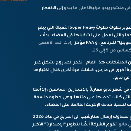
في منشور يبدو مرتبطًا على ما يبدو
إلى الانفجار
أمضى SpaceX السنوات القليلة الماضية في تطوير بطولة بطولة Super Heavy الثقيلة التي يبلغ
ا 171 قدمًا والتي تبلغ مساحتها 171 قدمًا والتي تعمل على تشغيلها في الفضاء. بدأت
زادت الحد الأقصى
 من 5 إلى 25
.
المشكلات هذا العام. انفجر الصاروخ بشكل غير
م مرة أخرى في مارس. فشلت مرة أخرى خلال اختبارها
في مايو.
شهر مايو مقارنةً بالاختبارين السابقين ، إلا أنها
ية التي كانت تحملها على متنها-وهي خطوة حاسمة
لتنمية خدمة الإنترنت القائمة على الفضاء.
حافظ Musk على أن SpaceX على الطريق الصحيح لمحاولة إرسال ستارشيب إلى المريخ في عام 2026
 مايو
. تقوم الشركة أيضًا بتطوير “الإصدار 3” الأكبر