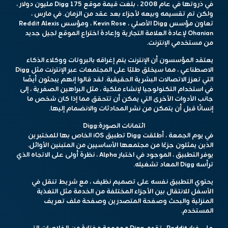
في ذروتها في عام 2008 ، بلغت قيمة موقع Digg 175 مليون دولار ،
ولكن تم تقسيمه وبيعه لأجزاء بعد عقد من الزمان. في مارس ،
تعاون مؤسس Digg الأصلي ، Kevin Rose ، ومؤسس Reddit Alexis
Ohanian لإعادة العلامة التجارية وإعادة اختراع الموقع لجيل جديد
من مستخدمي الإنترنت.
يعتقد المؤسسون أن الإنترنت يتم إغراقه بالبروتات ووكلاء الذكاء
الاصطناعي ، مما سيخلق طلبًا على المجتمعات عبر الإنترنت مثل Digg
التي تعزز الاتصالات البشرية الحقيقية. لقد قالوا إنهم يبحثون أيضًا
في استخدام التكنولوجيا لإنشاء ملكية ، مثل البراهين الصفرية ، إلى
جانب الأدوات الأخرى التي يمكن أن تتحقق مما إذا كان شخص ما
إنسانًا قبل أن يتمكن من نشر المحادثات والانضمام إليها.
ائتمانات الصورة:
Digg
في يوم الجمعة ، أطلقت Digg تطبيق iOS الخاص بها للمختبرين
الذين يمثلون جزءًا من مجتمعها الأساسيين من المتبنين الأوائل.
يوفر التطبيق ، الموجود في اختبار Alpha ، نظرة أولى على الاتجاه الذي
ترأسه Digg المعاد تشغيله.
يحتوي التطبيق نفسه على تصميم نظيف ، مع شريط تنقل في
الأسفل للانتقال بين الأجزاء المختلفة من الخدمة مثل التغذية
المنزلية والبحث وصفحة المتصدرين وصفحة ملف تعريف
المستخدم.