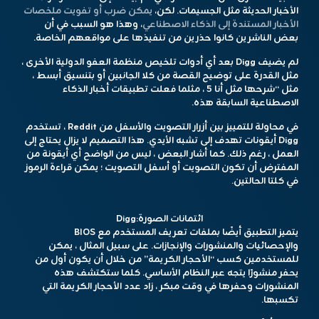
الأخبار الحديثة مثل الجسيمات. لكن،
يمكن ضرب أو تفويت ملخصات
الأخبار المستندة إلى الذكاء الاصطناعي
، وهذا هو السبب في أن
بعض الناشرين كانوا حذرين من تنفيذها على مواقعهم الخاصة.
لم يضيف Digg بعد أي أدوات تلخيص منظمة العفو الدولية الأخرى ،
مثل القدرة على توضيح القصة من كلا الجانبين أو بتنسيق أبسط ،
مثل “شرحها مثل أنا 5 ، مثلما فعلت تطبيقات أخبار الذكاء
الاصطناعية السابقة هذه.
في محاولة للتمييز بين أزرار التصويت والأسفل من Reddit ، تستخدم
Digg أيقونات تهدف إلى تشبه الأيدي. هذا التصميم لا يزال يحتاج إلى
العمل ، رغم ذلك. كما أشار البعض ، ليس من الواضح أي أيقونة من
المفترض أن تكون التصويت أو أسفل التصويت ؛ يمكن قراءة الرموز
في كلتا الحالتين.
ائتمانات الصورة:
Digg
يتميز التطبيق أيضًا بملفات تعريف المستخدم مع BIOS
والإحصائيات والمنشورات والإنجازات. على سبيل المثال ، يمكن
للمستخدمين كسب “الأحجار الكريمة” من خلال أن يكون أول من
يحفر منشورًا يتجه عبر النظام الأساسي. كلما ستكتشف هذه
المنشورات وحفرها في وقت مبكر ، زاد عدد الأحجار الكريمة التي
تكسبها.