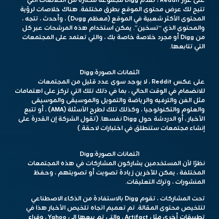
على غرار Reddit ، تقدم Digg مجموعة مختارة من الخلاصات التي
تتيح لك عرض محتوى الموقع بطرق مختلفة. هناك خلاصات لرؤية
المحتوى الأكثر شعبية في الموقع (معظم Dugg) ، وأحدث ، تتجه ،
والمحتوى الذي “تسخين”. يمكن استخدام هذه المرشحات عبر كل
من Digg أو مجرد خلاصة خاصة بك ، والتي تعتمد على المجتمعات
التي تتابعها.
ائتمانات الصورة:
Digg
على عكس Reddit ، لا يوجد سوى عدد قليل من المجتمعات
للانضمام في الوقت الحالي ، بما في ذلك تلك التي تركز على اهتمامات
مثل الفن والترفيه والرياضة والتمويل والموسيقى والموسيقى
والعلوم والتكنولوجيا ، وكذلك تلك لطرح الأسئلة (AMA) ، أو تتبع
الأخبار ، أو الدردشة حول Digg نفسها. (تقول الشركة إن القدرة على
إنشاء مجتمعات ستنطلق في اختبارات لاحقة.)
ائتمانات الصورة:
Digg
نظرًا لأن المستخدمين يشاركون المشاركات في هذه المجتمعات
المختلفة ، يمكن للآخرين زيادة تصويت أو تصويتهم ، وحفظ
المنشورات ، وترك التعليقات.
تحت المشاركات ، تقوم Digg بالاستفادة من الذكاء الاصطناعي
لتلخيص محتوى المقالة. تم تعميم اتجاه تلخيص الأخبار هذا في
تطبيقات أخرى مثل Artifact ، والتي تم بيعها إلى Yahoo ، وقراء