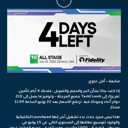
متابعة – أمل علوي
إذا كنت جادًا بشأن الجر والحجم والتمويل ، فلديك 4 أيام لتأمين
تمريرك إلى
TechCrunch جميع المرحلة
– وتوفير ما يصل إلى 210
دولار أثناء وجودك فيه. ترتفع الأسعار بعد 22 يونيو الساعة 11:59
مساءً.
هذا ليس مجرد حدث بدء تشغيل آخر. إنها Launchpad التكتيكية
والوقود لتوسيع نطاقها إلى المستوى التالي. في 15 يوليو في
بوسطن ، انضم إلى 1000 مؤسس ومستثمر في جميع المراحل ليوم