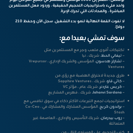
واحد مليء باستراتيجيات التحجيم الحقيقية ، وردود فعل المستثمرين
المباشرة ، والمحادثات التي تحرك الإبرة.
لا تفوت القمة النهائية لنمو بدء التشغيل.
سجل الآن وحفظ 210
دولارًا.
سوف تمشي بعيدا مع:
تكتيكات أقوى ملعب وجر
مع المستثمرين مثل
–
تيفاني الحظ
، شريك ، نيا
–
تشارلز هدسون
، المؤسس والشريك الإداري ، Vrepursor
Ventures
طرق جديدة لاختراق الهضبة
مع رؤى من
–
كاثي قاو
، شريك ، Sapphire Ventures
–
كريس غاردنر
، شريك عام ، مؤثر VC
–
Jahanvi Sardana
، شريك ، فهرس المشاريع
استراتيجيات لجمع التبرعات الأكثر ذكاء
في سوق تنافسي مع
–
براندون كريج
، المؤسس المشارك والمشارك في Co-Ceo ،
Stash
–
روب بيدرمان
، شريك التأسيس والإداري ، العاصمة غير
المتماثلة
كتب التحجيم على المستوى التالي
من