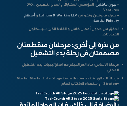
–
جون ماكنيل
، المؤسس المشارك والمدير التنفيذي ، DVX
Ventures
– خبراء قانونيين ونمو من
Latham & Watkins LLP
و
أسهم
Fidelity الخاصة
تحقق من
جدول أعمال كامل
و
القادة
الذين سيشكلون
المحادثات.
من بذرة إلى أخرى: مرحلتان متقطعتان
مصممتان في رحلة بدء التشغيل
مرحلة الأساس
: بناء الجر المبكر مع استراتيجيات بدء التشغيل
العملي
مرحلة النطاق
: Master Master Late Stage Growth ، Series C+
Strategy ، واستعداد الاكتتاب العام
بالإضافة إلى ذلك ، فإن المواد المائدة
المستديرة للمجموعة الصغيرة حيث
ستغوص في: