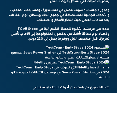
بعض الأصوات التي تشكل اليوم تشمل:
وما وراء
جلسات
؟ سوف تتصل في المستديرة ، ومسابقات الملعب ،
والأحداث الجانبية المستضافة في جميع أنحاء بوسطن-نوع اللقاءات
بعد ساعات العمل حيث تتجذر الأفكار والصفقات.
هذه هي فرصتك الأخيرة للحفظ.
انضم إلينا في TC All Stage
وقضاء يوم محاطًا بأشخاص يدفعون التكنولوجيا إلى الأمام. تأمين
تمريرك قبل منتصف الليل ووفر ما يصل إلى 210 دولار.
TechCrunch Early Stage 2024 في Sowa Power Station. جمهور
جلسة الانهيار.
ائتمانات الصورة:
هالو إبداعية
Fidelity Investments التي تعرض في TechCrunch Early Stage
2024 في Sowa Power Station في بوسطن.
ائتمانات الصورة:
هالو
إبداعية
هذا المحتوي تم باستخدام أدوات الذكاء الإصطناعي
مشاركة الخبر