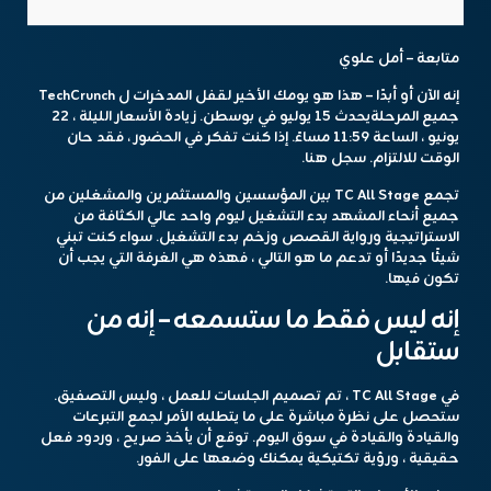
متابعة – أمل علوي
إنه الآن أو أبدًا –
هذا هو يومك الأخير لقفل المدخرات
ل
TechCrunch
جميع المرحلة
يحدث 15 يوليو في بوسطن. زيادة الأسعار
الليلة ، 22
يونيو ، الساعة 11:59 مساءً
. إذا كنت تفكر في الحضور ، فقد حان
الوقت للالتزام.
سجل هنا.
تجمع TC All Stage بين المؤسسين والمستثمرين والمشغلين من
جميع أنحاء المشهد بدء التشغيل ليوم واحد عالي الكثافة من
الاستراتيجية ورواية القصص وزخم بدء التشغيل. سواء كنت تبني
شيئًا جديدًا أو تدعم ما هو التالي ، فهذه هي الغرفة التي يجب أن
تكون فيها.
إنه ليس فقط ما ستسمعه – إنه من
ستقابل
في TC All Stage ، تم تصميم الجلسات للعمل ، وليس التصفيق.
ستحصل على نظرة مباشرة على ما يتطلبه الأمر لجمع التبرعات
والقيادة والقيادة في سوق اليوم. توقع أن يأخذ صريح ، وردود فعل
حقيقية ، ورؤية تكتيكية يمكنك وضعها على الفور.