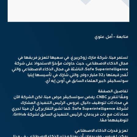
متابعة – أمل علوي
تستمر ميتا، شركة مارك زوكربيرغ، في سعيها لتعزيز فريقها في
مجال الذكاء الاصطناعي، حيث حاولت مؤخرًا الاستحواذ على شركة
Safe Superintelligence، الناشئة في مجال الذكاء الاصطناعي والتي
تُقدر قيمتها بـ32 مليار دولار، والتي شارك في تأسيسها إيليا
سوتسكيڤر، كبير العلماء السابق في أوبن إيه آي.
تفاصيل الصفقة
وفقًا لتقرير CNBC، رفض سوتسكيڤر عرض ميتا، لكن الشركة الآن
في محادثات لتوظيف دانيال غروس، الرئيس التنفيذي المشارك
لشركة Safe Superintelligence. كما تشير التقارير إلى أن ميتا تجري
محادثات مع نات فريدمان، الرئيس التنفيذي السابق لشركة GitHub،
لتوظيفهما معًا.
تعزيز قدرات الذكاء الاصطناعي
يمكن لغروس وفريدمان أن يعززا مختبر الذكاء الاصطناعي في ميتا