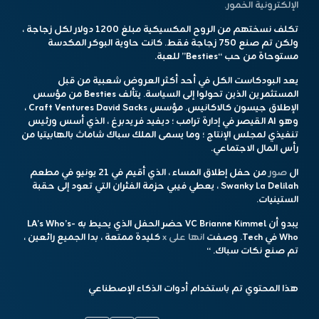
الإلكترونية الخمور.
تكلف نسختهم من الروح المكسيكية مبلغ 1200 دولار لكل زجاجة ،
ولكن تم صنع 750 زجاجة فقط. كانت حاوية البوكر المكدسة
مستوحاة من حب “Besties” للعبة.
يعد البودكاست الكل في أحد أكثر العروض شعبية من قبل
المستثمرين الذين تحولوا إلى السياسة. يتألف Besties من مؤسس
الإطلاق جيسون كالاكانيس. مؤسس Craft Ventures David Sacks ،
وهو AI القيصر في إدارة ترامب ؛ ديفيد فريدبرغ ، الذي أسس ورئيس
تنفيذي لمجلس الإنتاج ؛ وما يسمى الملك سباك شاماث بالهابيتيا من
رأس المال الاجتماعي.
ال
صور
من حفل إطلاق المساء ، الذي أقيم في 21 يونيو في مطعم
Swanky La Delilah ، يعطي فيبي حزمة الفئران التي تعود إلى حقبة
الستينيات.
يبدو أن VC Brianne Kimmel حضر الحفل الذي يحيط به LA’s Who’s-
Who في Tech. وصفت
انها على x
كليدة ممتعة ، بدا الجميع رائعين ،
تم صنع نكات سباك. “
هذا المحتوي تم باستخدام أدوات الذكاء الإصطناعي