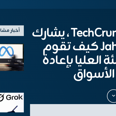
في TechCrunch All Stage ، يشارك
أخبار مشا
Jahanvi Sardana كيف تقوم
 العليا بإعادة
لأسواق