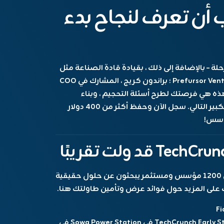
 أن تعرف لنجاح بدء
– بالإضافة إلى ذلك ، بقيادة قادة الصناعة مثل
تشارلز هدسون ، مؤسس وشريك الإدارة في Prefursor Ventures ؛ براندون كريج ، المشارك في COO
 ؛ وغيرها الكثير. هذه هي فرصتك لطرح أسئلة التحجيم ، وبناء
سجل الآن وحفظ أكثر من 400 دولار
ارفع علامتك التجارية من خلال عرض ابتكارك إلى 1200 مؤسس ومستثمر يبحثون عن حلول حقيقية
على المزيد حول فوائد عرض وتأمين طاولتك هنا
.
Fidelity Investments التي تعرض في TechCrunch Early Stage 2024 في Sowa Power Station في