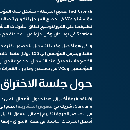
TechCrunch جميع المرحلة
مؤسسًا و VCs في جميع المراحل لتكوين
Station في بوسطن وكن جزءًا من المحادثة مع خبراء التحجيم.
والآن هو أفضل وقت للتسجيل للحضور. لفترة مح
فقط ويمرس المؤسس إلى 155 دولارًا فقط
الخصومات تعميق عند التسجيل لمجموعة من أربعة
المؤسسين و VCs من بوسطن وما وراء القفزات مرة أخرى!
حول جلسة الاختراق
Sardana ، شريك في
فهرس المشاريع
أفضل الشركات الناشئة في حجم الأسواق – إنها 