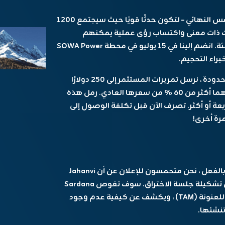
– تتشكل قمة المؤسس النهائي – لتكون حدثًا قويًا حيث سيجتمع 1200
 اتصالات ذات معنى واكتساب رؤى عملية يمكنهم
تطبيقها على الفور لتوسيع نطاق الشركات الناشئة. انضم إلينا في 15 يوليو في محطة SOWA Power
دودة ،
نرسل تمريرات المستثمر إلى 250 دولارًا
، كلاهما أكثر من 60 ٪ من سعرها العادي. رمل هذه
 أو أكثر. تصرف الآن قبل تكلفة الوصول إلى
إضافة قيمة أكبر إلى هذا جدول الأعمال المليء بالفعل ، نحن متحمسون للإعلان عن أن Jahanvi
، انضم إلى تشكيلة جلسة الاختراق. سوف تغوص Sardana
في العناصر الحرجة لتقييم إجمالي السوق القابل للعنونة (TAM) ، ويكشف عن كيفية عدم وجود
تنشئها.