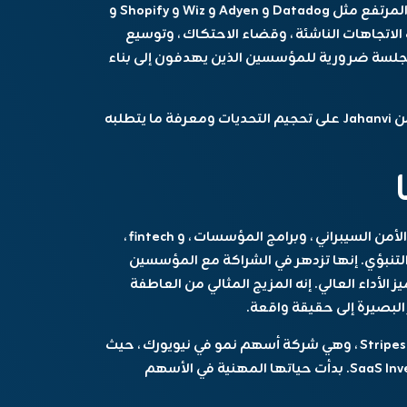
باستخدام دراسات الحالة من الشركات ذات النمو المرتفع مثل Datadog و Adyen و Wiz و Shopify و
الاتجاهات الناشئة ، وقضاء الاحتكاك ، وتوسيع
ه الجلسة ضرورية للمؤسسين الذين يهدفون إلى بناء
هذه هي فرصتك للحصول على إجابات مباشرة من Jahanvi على تحجيم التحديات ومعرفة ما يتطلبه
متخصص في الأمن السيبراني ، وبرامج المؤسسات ، و fintech ،
ب التنبؤي. إنها تزدهر في الشراكة مع المؤسسين
الأداء العالي. إنه المزيج المثالي من العاطفة
 البصيرة إلى حقيقة واقعة.
قبل مشروع Index Ventures ، كانت Jahanvi في Stripes ، وهي شركة أسهم نمو في نيويورك ، حيث
ركزت على الأمن السيبراني ، Fintech ، و SaaS Investments. بدأت حياتها المهنية في الأسهم