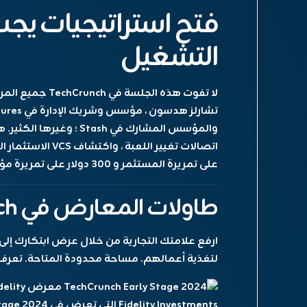
فتح استراتيجيات يجب
التشغيل
لا تفوت هذه الجلسة في
TechCrunch جميع المرحلة
والمؤسس المشارك في Stash
اتصالات تغيير اللعبة ، واكتشاف VCS الاستثمار الكبير التالي.
على تمريرة المستثمر و 300 دولار على تمريرة مؤسس!
طاولات المعارض في TechCrunch قد ولت تقريبًا
لتغذية أعمالهم. مساحة محدودة المتاحة.
تعرف 