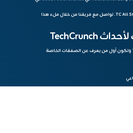
أو ، استكشاف فرص الرعاية والتفعيلات في TC All Stage. تواصل مع فريقنا من خلال ملء هذا
TechCrunc
اشترك في النشرة الإخبارية لـ TechCrunch Events وتكون أول من يعرف عن الصفقات الخاصة
اعي