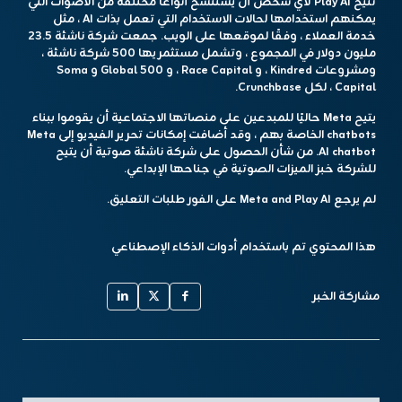
تتيح Play AI لأي شخص أن يستنسخ أنواعًا مختلفة من الأصوات التي
يمكنهم استخدامها لحالات الاستخدام التي تعمل بذات AI ، مثل
خدمة العملاء ، وفقًا لموقعها على الويب. جمعت شركة ناشئة 23.5
مليون دولار في المجموع ، وتشمل مستثمريها 500 شركة ناشئة ،
ومشروعات Kindred ، و Race Capital ، و 500 Global و Soma
Capital ، لكل Crunchbase.
يتيح Meta حاليًا للمبدعين على منصاتها الاجتماعية أن يقوموا ببناء
chatbots الخاصة بهم ، وقد أضافت إمكانات تحرير الفيديو إلى Meta
AI chatbot. من شأن الحصول على شركة ناشئة صوتية أن يتيح
للشركة خبز الميزات الصوتية في جناحها الإبداعي.
لم يرجع Meta and Play AI على الفور طلبات التعليق.
هذا المحتوي تم باستخدام أدوات الذكاء الإصطناعي
مشاركة الخبر