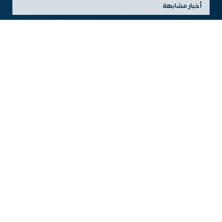
أخبار مشابهة
الطاقة النووية تدخل حلبة الذكاء الاصطناعي: خطة ميتا الجريئة
لتغذية مستقبلها الرقمي