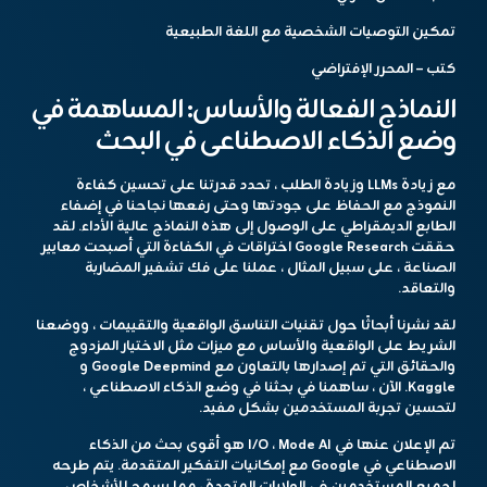
تمكين التوصيات الشخصية مع اللغة الطبيعية
كتب – المحرر الإفتراضي
النماذج الفعالة والأساس: المساهمة في
وضع الذكاء الاصطناعى في البحث
مع زيادة LLMs وزيادة الطلب ، تحدد قدرتنا على تحسين كفاءة
النموذج مع الحفاظ على جودتها وحتى رفعها نجاحنا في إضفاء
الطابع الديمقراطي على الوصول إلى هذه النماذج عالية الأداء. لقد
حققت Google Research اختراقات في الكفاءة التي أصبحت معايير
الصناعة ، على سبيل المثال ، عملنا على فك تشفير المضاربة
والتعاقد.
لقد نشرنا أبحاثًا حول تقنيات التناسق الواقعية والتقييمات ، ووضعنا
الشريط على الواقعية والأساس مع ميزات مثل الاختيار المزدوج
والحقائق التي تم إصدارها بالتعاون مع Google Deepmind و
Kaggle. الآن ، ساهمنا في بحثنا في وضع الذكاء الاصطناعي ،
لتحسين تجربة المستخدمين بشكل مفيد.
تم الإعلان عنها في I/O ، Mode AI هو أقوى بحث من الذكاء
الاصطناعي في Google مع إمكانيات التفكير المتقدمة. يتم طرحه
لجميع المستخدمين في الولايات المتحدة ، مما يسمح للأشخاص