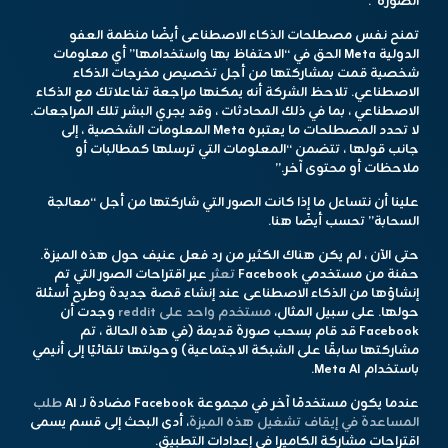
الصورة”.
تمنح نفس مصطلحات الذكاء الاصطناعى أيضًا منظمة العفو
الدولية Meta الحق في “الاحتفاظ بها واستخدامها” أي معلومات
شخصية قمت بمشاركتها من أجل تخصيص مخرجات الذكاء
الاصطناعي. تلاحظ الشركة أنه يمكنها مراجعة تفاعلاتك مع الذكاء
الاصطناعي ، بما في ذلك المحادثات ، وقد يجري البشر تلك المراجعات.
لا تحدد المصطلحات ما يعتبره Meta المعلومات الشخصية ، إلى
جانب قولها ، تتضمن “المعلومات التي ترسلها كمطالبات أو
ملاحظات أو محتوى آخر.”
علينا أن نتساءل ما إذا كانت الصور التي شاركتها من أجل “معالجة
السحابة” تحسب أيضًا هنا.
حتى الآن ، لم يكن هناك الكثير من رد فعل عنيف حول هذه الميزة.
حفنة من مستخدمي Facebook
تعثر
عبر اقتراحات الصور التي تم
إنشاؤها من الذكاء الاصطناعى عند إنشاء قصة جديدة وطرح أسئلة
حولها. على سبيل المثال،
مستخدم واحد على reddit
وجدت أن
Facebook قد قام بسحب صورة قديمة (في هذه الحالة ، تم
مشاركتها سابقًا على الشبكة الاجتماعية) وحولتها تلقائيًا إلى أنيمي
باستخدام Meta AI.
عندما يكون مستخدمًا آخر في مجموعة Facebook مضادة لـ AI
طلب
المساعدة في إيقاف تشغيل هذه الميزة
، أدى البحث إلى قسم يسمى
اقتراحات مشاركة الكاميرا في إعدادات التطبيق.