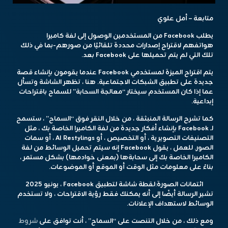
متابعة – أمل علوي
يطلب Facebook من المستخدمين الوصول إلى لفة كاميرا
هواتفهم لاقتراح إصدارات محددة تلقائيًا من صورهم-بما في ذلك
تلك التي لم يتم تحميلها على Facebook بعد.
يتم اقتراح الميزة لمستخدمي Facebook عندما يقومون بإنشاء قصة
جديدة على تطبيق الشبكات الاجتماعية. هنا ، تظهر الشاشة وتسأل
عما إذا كان المستخدم سيختار “معالجة السحابة” للسماح باقتراحات
إبداعية.
كما تشرح الرسالة المنبثقة ، من خلال النقر فوق “السماح” ، ستسمح
لـ Facebook بإنشاء أفكار جديدة من لفة الكاميرا الخاصة بك ، مثل
التصنيفات التصويرية ، أو التخصيص ، أو AI Restylings ، أو سمات
الصور. للعمل ، يقول Facebook إنه سيتم تحميل الوسائط من لفة
الكاميرا الخاصة بك إلى سحابةها (بمعنى خوادمها) بشكل مستمر ،
بناءً على معلومات مثل الوقت أو الموقع أو الموضوعات.
ائتمانات الصورة:
لقطة شاشة لتطبيق Facebook ، يونيو 2025
تشير الرسالة أيضًا إلى أنه يمكنك فقط رؤية الاقتراحات ، ولا تستخدم
الوسائط لاستهداف الإعلانات.
ومع ذلك ، من خلال التنصت على “السماح” ، أنت توافق على
شروط