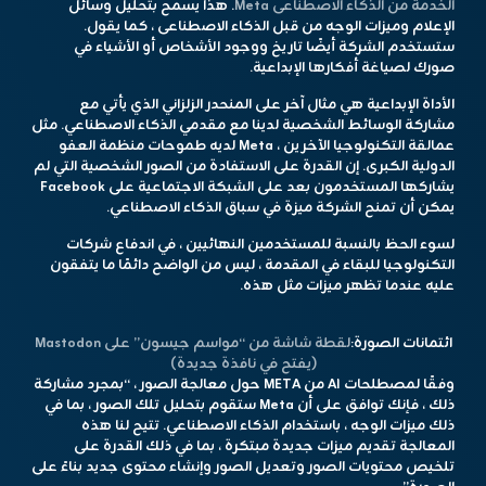
الخدمة من الذكاء الاصطناعى Meta
. هذا يسمح بتحليل وسائل
الإعلام وميزات الوجه من قبل الذكاء الاصطناعى ، كما يقول.
ستستخدم الشركة أيضًا تاريخ ووجود الأشخاص أو الأشياء في
صورك لصياغة أفكارها الإبداعية.
الأداة الإبداعية هي مثال آخر على المنحدر الزلزاني الذي يأتي مع
مشاركة الوسائط الشخصية لدينا مع مقدمي الذكاء الاصطناعي. مثل
عمالقة التكنولوجيا الآخرين ، Meta لديه طموحات منظمة العفو
الدولية الكبرى. إن القدرة على الاستفادة من الصور الشخصية التي لم
يشاركها المستخدمون بعد على الشبكة الاجتماعية على Facebook
يمكن أن تمنح الشركة ميزة في سباق الذكاء الاصطناعي.
لسوء الحظ بالنسبة للمستخدمين النهائيين ، في اندفاع شركات
التكنولوجيا للبقاء في المقدمة ، ليس من الواضح دائمًا ما يتفقون
عليه عندما تظهر ميزات مثل هذه.
ائتمانات الصورة:
لقطة شاشة من “مواسم جيسون” على Mastodon
(يفتح في نافذة جديدة)
وفقًا لمصطلحات AI من META حول معالجة الصور ، “بمجرد مشاركة
ذلك ، فإنك توافق على أن Meta ستقوم بتحليل تلك الصور ، بما في
ذلك ميزات الوجه ، باستخدام الذكاء الاصطناعي. تتيح لنا هذه
المعالجة تقديم ميزات جديدة مبتكرة ، بما في ذلك القدرة على
تلخيص محتويات الصور وتعديل الصور وإنشاء محتوى جديد بناءً على