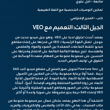
متابعة – أمل علوي
تمكين التوصيات الشخصية مع اللغة الطبيعية
كتب – المحرر الإفتراضي
الجيل الثالث: التعميم مع VEO
يعتمد أحدث اختراق لدينا على VEO ، وهو جيل فيديو حديث من
جوجل. تتمثل القوة الرئيسية لـ VEO في قدرتها على إنشاء مقاطع
فيديو تلتقط التفاعلات المعقدة بين الضوء والمواد والملمس
والهندسة. تتيح بنيةها القائمة القائمة على الانتشار وقدرتها على
التحسين على مجموعة متنوعة من المهام متعددة الوسائط من
التفوق في توليف العرض الجديد.
إلى Finetune Veo لتحويل صور المنتج إلى مقطع فيديو ثابت 360
درجة ، قمنا أولاً برعاية مجموعة بيانات من الملايين من الأصول
الاصطناعية ثلاثية الأبعاد عالية الجودة. ثم قدمنا ​​الأصول ثلاثية
الأبعاد من زوايا الكاميرا المختلفة وظروف الإضاءة. أخيرًا ، أنشأنا
مجموعة بيانات من الصور ومقاطع الفيديو المقترنة وأشرفنا على
VEO لإنشاء 360 درجة يدور مشروطة على صورة واحدة أو أكثر.
اكتشفنا أن هذا النهج يعتمد بشكل فعال عبر مجموعة متنوعة من
فئات المنتجات ، بما في ذلك الأثاث والملابس والإلكترونيات والمزيد.