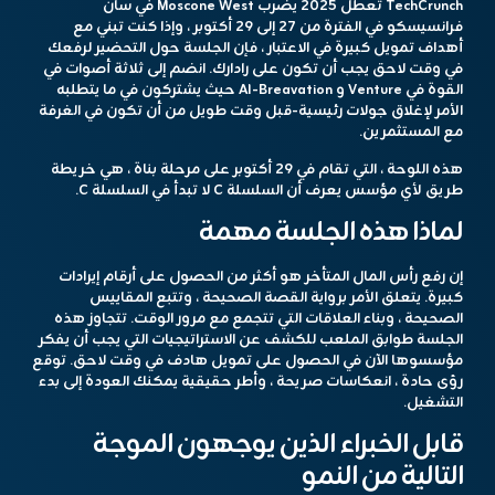
TechCrunch تعطل 2025
يضرب Moscone West في سان
فرانسيسكو في الفترة من 27 إلى 29 أكتوبر ، وإذا كنت تبني مع
أهداف تمويل كبيرة في الاعتبار ، فإن الجلسة حول التحضير لرفعك
في وقت لاحق يجب أن تكون على رادارك. انضم إلى ثلاثة أصوات في
القوة في Venture و AI-Breavation حيث يشتركون في ما يتطلبه
الأمر لإغلاق جولات رئيسية-قبل وقت طويل من أن تكون في الغرفة
مع المستثمرين.
هذه اللوحة ، التي تقام في 29 أكتوبر على مرحلة بناة ، هي خريطة
طريق لأي مؤسس يعرف أن السلسلة C لا تبدأ في السلسلة C.
لماذا هذه الجلسة مهمة
إن رفع رأس المال المتأخر هو أكثر من الحصول على أرقام إيرادات
كبيرة. يتعلق الأمر برواية القصة الصحيحة ، وتتبع المقاييس
الصحيحة ، وبناء العلاقات التي تتجمع مع مرور الوقت. تتجاوز هذه
الجلسة طوابق الملعب للكشف عن الاستراتيجيات التي يجب أن يفكر
مؤسسوها الآن في الحصول على تمويل هادف في وقت لاحق. توقع
رؤى حادة ، انعكاسات صريحة ، وأطر حقيقية يمكنك العودة إلى بدء
التشغيل.
قابل الخبراء الذين يوجهون الموجة
التالية من النمو