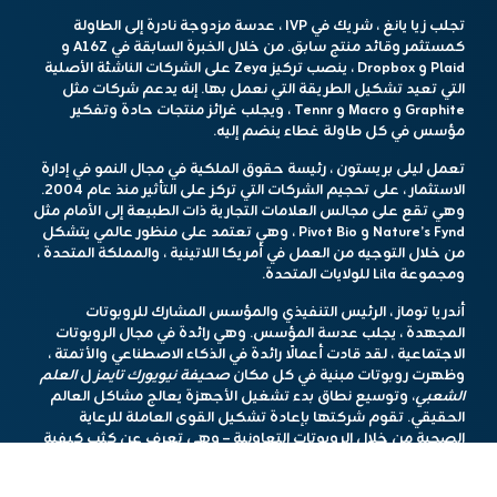
تجلب زيا يانغ ، شريك في IVP ، عدسة مزدوجة نادرة إلى الطاولة
كمستثمر وقائد منتج سابق. من خلال الخبرة السابقة في A16Z و
Plaid و Dropbox ، ينصب تركيز Zeya على الشركات الناشئة الأصلية
التي تعيد تشكيل الطريقة التي نعمل بها. إنه يدعم شركات مثل
Graphite و Macro و Tennr ، ويجلب غرائز منتجات حادة وتفكير
مؤسس في كل طاولة غطاء ينضم إليه.
تعمل ليلى بريستون ، رئيسة حقوق الملكية في مجال النمو في إدارة
الاستثمار ، على تحجيم الشركات التي تركز على التأثير منذ عام 2004.
وهي تقع على مجالس العلامات التجارية ذات الطبيعة إلى الأمام مثل
Nature’s Fynd و Pivot Bio ، وهي تعتمد على منظور عالمي يتشكل
من خلال التوجيه من العمل في أمريكا اللاتينية ، والمملكة المتحدة ،
ومجموعة Lila للولايات المتحدة.
أندريا توماز ، الرئيس التنفيذي والمؤسس المشارك للروبوتات
المجهدة ، يجلب عدسة المؤسس. وهي رائدة في مجال الروبوتات
الاجتماعية ، لقد قادت أعمالًا رائدة في الذكاء الاصطناعي والأتمتة ،
وظهرت روبوتات مبنية في كل مكان
صحيفة نيويورك تايمز
ل
العلم
الشعبي
، وتوسيع نطاق بدء تشغيل الأجهزة يعالج مشاكل العالم
الحقيقي. تقوم شركتها بإعادة تشكيل القوى العاملة للرعاية
الصحية من خلال الروبوتات التعاونية – وهي تعرف عن كثب كيفية
بناء ثقة المستثمر حول Moonshot Tech.