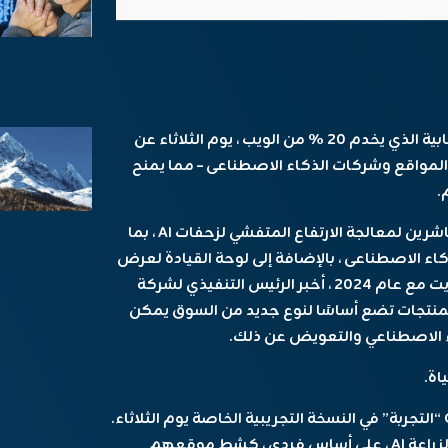
أعلن CloudFlare ، وهو مزود للبنية التحتية السحابية الذي يخدم 20 ٪ من الويب ، يوم الثلاثاء عن
المواقع وشركات الذكاء الاصطناعى – مما يمنح
.
في العام الماضي ، أطلقت CloudFlare أدوات للناشرين لمعالجة الارتفاع المتفشي لزحفات AI ، بما
اء الاصطناعى ، بالإضافة إلى لوحة القيادة لعرض
كيف يزور AI Crawlers موقعهم. في مقابلة أجريت مع عام 2024 ، أخبر الرئيس التنفيذي لشركة
و برينس TechCrunch أن هذه المنتجات تضع أساسًا لنوع جديد من السوق يمكن
ء الاصطناعي والتعويض عن ذلك.
يطلق عليه الدفع لكل زحف ، وتطلق CloudFlare “التجربة” في النسخة التجريبية الخاصة يوم الثلاثاء.
يمكن لمالكي المواقع في التجربة اختيار السماح لزراعة AI ، على أساس فردي ، كشط موقعهم