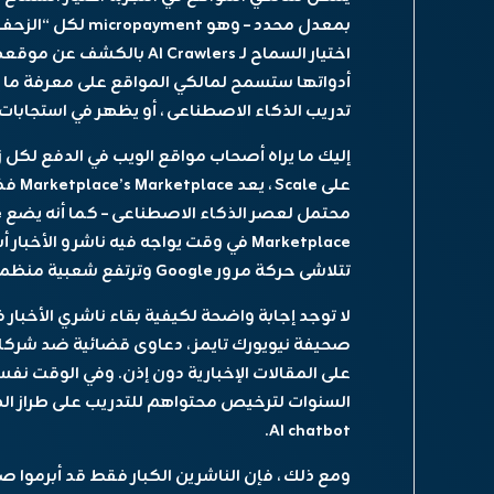
بمعدل محدد – وهو t
أدواتها ستسمح لمالكي المواقع على معرفة ما 
تدريب الذكاء الاصطناعى ، أو يظهر في استجابات 
إليك ما يراه أصحاب مواقع الويب في الدفع لكل زحف (الائت
على e
Marketplace في وقت يواجه فيه ناشرو ال
تتلاشى حركة مرور Google وترتفع شعبية منظمة العفو الدولية.
لا توجد إجابة واضحة لكيفية بقاء ناشري الأخبا
صحيفة نيويورك تايمز ، دعاوى قضائية ضد شركات
على المقالات الإخبارية دون إذن. وفي الوقت نف
السنوات لترخيص محتواهم للتدريب على طراز ال
AI chatbot.
ومع ذلك ، فإن الناشرين الكبار فقط قد أبرموا ص