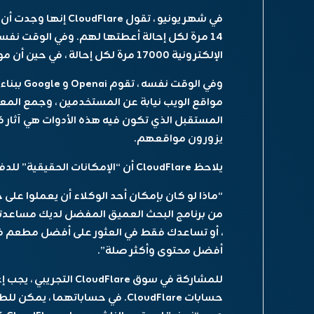
الإلكترونية 17000 مرة لكل إحالة ، في حين أن مواقع الويب البشرية المكثفة 73000 مرة لكل إحالة.
وفي الوقت
مواقع الويب نيابة عن المستخدمين ، وجمع المع
المستقبل الذي تكون فيه هذه الأدوات هي آثار كب
يزورون مواقعهم.
يلاحظ CloudFlare أن “الإمكانات الحقيقية” للدفع لكل زحف قد تظهر في مستقبل “وكيل”.
“ماذا لو كان بإمكان أحد الوكلاء أن يعملوا على
من برنامج البحث العميق المفضل لديك مساعدتك
أفضل محتوى وأكثر صلة”.
للمشاركة في سوق dFlare
حسابات CloudFlare. في حساباتهما 