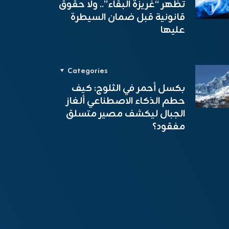
تظهر “غريزة البقاء”.. ولا حقوق
قانونية قبل ضمان السيطرة
عليها
Categories
بكسل أحمر في الثلوج: كيف
حطم الذكاء الاصطناعي ألغاز
الجبال ليكشف مصير متسلق
مفقود؟