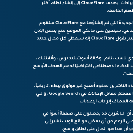
الواضح ما إذا كانوا يقدمون مصادر ذات معنى للإيرادات. يهدف CloudFlare إلى إنشاء نظام أكثر
طهم الخاصة.
أعلنت الشركة أيضًا يوم الثلاثاء أن مواقع الويب الجديدة التي تم إنشاؤها مع CloudFlare ستقوم
صطناعي. سيتعين على مالكي الموقع منح بعض الإذن
من AI Crawlers للوصول إلى موقعهم – وهو تغيير يقول CloudFlare إنه سيعطي كل مجال جديد
ي ناست ، تايم ، وكالة أسوشيتيد برس ، وأتلانتيك ،
Fortu ، مع Cloudflare لمنع زحف الذكاء الاصطناعي افتراضيًا لدعم الهدف الأوسع
حف”.
 الناشرين لعقود أصبح غير موثوق ببطء. تاريخياً ،
سمح الناشرون عبر الإنترنت لـ Google بتركيب مواقعهم مقابل الإحالات في Google Search ، والتي
المطاف إيرادات الإعلانات.
ك ، تشير بيانات جديدة من CloudFlare إلى أن الناشرين قد يحصلون على صفقة أسوأ في
 الذكاء الاصطناعى من عصر بحث Google. على الرغم من أن بعض مواقع الويب تشير إلى