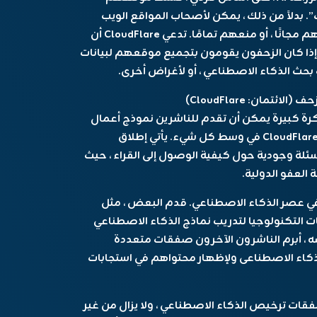
micropaymen لكل “الزحف”. بدلاً من ذلك ، يمكن لأصحاب المواقع الويب
اختيار السماح لـ AI Crawlers بالكشف عن موقعهم مجانًا ، أو منعهم تمامًا. تدعي CloudFlare أن
إذا كان الزحفون يقومون بتجميع موقعهم لبيانات
بحث الذكاء الاصطناعي ، أو لأغراض أخرى.
مان: CloudFlare)
Scal ، يعد Marketplace’s Marketplace فكرة كبيرة يمكن أن تقدم للناشرين نموذج أعمال
محتمل لعصر الذكاء الاصطناعى – كما أنه يضع CloudFlare في وسط كل شيء. يأتي إطلاق
أخبار أسئلة وجودية حول كيفية الوصول إلى القراء ، حيث
ر في عصر الذكاء الاصطناعي. قدم البعض ، مثل
 التكنولوجيا لتدريب نماذج الذكاء الاصطناعي
سه ، أبرم الناشرون الآخرون صفقات متعددة
ذكاء الاصطناعى ولإظهار محتواهم في استجابات
فقات ترخيص الذكاء الاصطناعي ، ولا يزال من غير