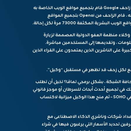
في شهر يونيو ، تقول CloudFlare إنها وجدت أن زاحف Google قام بتجميع مواقع الويب الخاصة به
14 مرة لكل إحالة أعطتها لهم. وفي الوقت نفسه ، قام الزاحف من Openai بتجميع المواقع
 نفسه ، تقوم Openai و Google ببناء وكلاء منظمة العفو الدولية المصممة لزيارة
لومات ، وتقديمها إلى المستخدمين مباشرة.
يرة على الناشرين الذين يعتمدون على القراء الذين
 حافة الشبكة ، بشكل برمجي تمامًا؟ تخيل أن تطلب
 في تجميع أحدث أبحاث للسرطان أو موجز قانوني
، أو تساعدك فقط في العثور على أفضل مطعم في SOHO – ثم منح هذا الوكيل ميزانية لاكتساب
Clou التجريبي ، يجب إعداد شركات وناشري الذكاء الاصطناعى مع
، يمكن للطرفين تحديد الأسعار التي يرغبون فيها في شراء