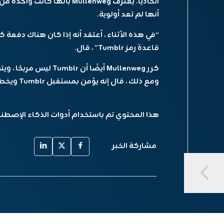
اتحاديًا. يعترف Mullenweg بأن
أنها لم تعد أولوية.
قاعدة رمز Tumblr” ، قال.
كرر Mullenweg أيضًا أن r
ومع ذلك ، قال إنه يؤمن بمستقبل Tumblr ويخطط لمنحه المدرج الذي يحتاجه لمعرفة الأشياء.
هذا المحتوي تم باستخدام أدوات الذكاء الإصطن
مشاركة الخبر