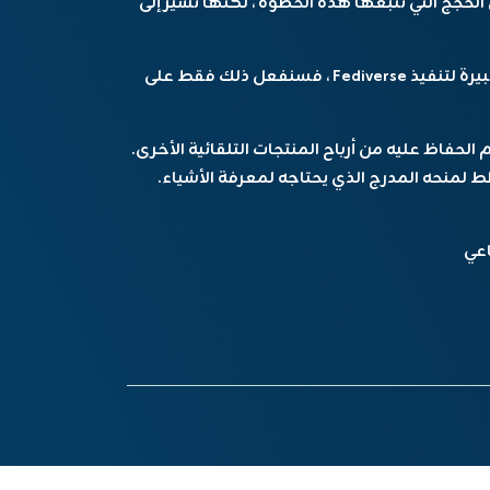
ها كانت واحدة من الحجج التي تتبعها هذه الخطوة ، لكنها تشير إلى
“في هذه الأثناء ، أعتقد أنه إذا كان هناك دفعة كبيرة لتنفيذ Fediverse ، فسنفعل ذلك فقط على
Tumbl ليس مربحًا ، ويتم الحفاظ عليه من أرباح المنتجات التلقائية الأخرى.
اعي