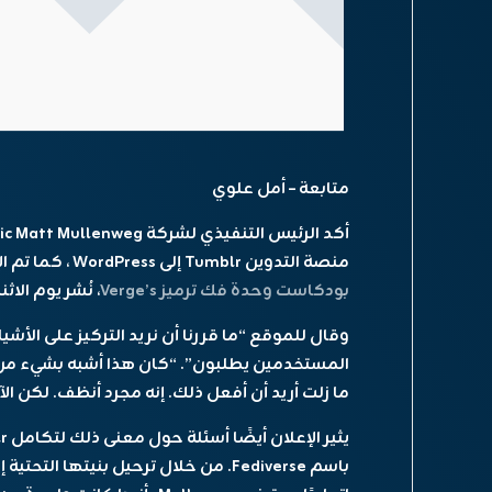
متابعة – أمل علوي
منصة التدوين Tumblr إلى WordPress ، كما تم الإعلان عنها سابقًا. شارك Exec الأخبار على
بودكاست وحدة فك ترميز Verge’s
، نُشر يوم الا
وقال للموقع “ما قررنا أن نريد التركيز على ال
المستخدمين يطلبون”. “كان هذا أشبه بشيء من ال
ما زلت أريد أن أفعل ذلك. إنه مجرد أنظف. لكن الآ