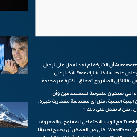
أكد الرئيس التنفيذي لشركة Automattic Matt Mullenweg أن الشركة لم تعد تعمل على ترحيل
ثنين ، قائلاً إن المشروع “معلق” لفترة غير محددة.
أشياء التي ستكون ملحوظة للمستخدمين وأن
بنية التحتية ، مثل أي مهندسة معمارية كبيرة.
ن ، نحن لا نعمل على ذلك.”
يثير الإعلان أيضًا أسئلة حول معنى ذلك لتكامل Tumblr مع الويب الاجتماعي المفتوح ، والمعروف
باسم Fediverse. من خلال ترحيل بنيتها التحتية إلى WordPress ، كان من الممكن أن يصبح تطبيقًا