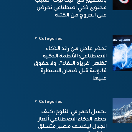
بالتحقيق مع “تيك توك” بسبب
محتوى ذكي اصطناعي يُحرض
على الخروج من الكتلة
Categories
تحذير عاجل من رائد الذكاء
الاصطناعي: الأنظمة الذكية
تظهر “غريزة البقاء”.. ولا حقوق
قانونية قبل ضمان السيطرة
عليها
Categories
بكسل أحمر في الثلوج: كيف
حطم الذكاء الاصطناعي ألغاز
الجبال ليكشف مصير متسلق