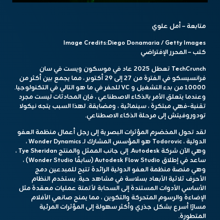
متابعة – أمل علوي
Image Credits:
Diego Donamaria / Getty Images
كتب – المحرر الإفتراضي
TechCrunch تعطل 2025
عاد في موسكون ويست في سان
فرانسيسكو في الفترة من 27 إلى 29 أكتوبر ، مما يجمع بين أكثر من
10000 من بدء التشغيل و VC للحفر في ما هو التالي في التكنولوجيا.
وعندما يتعلق الأمر بالذكاء الاصطناعي ، فإن المحادثات ليست مجرد
تقنية-فهي مبتكرة ، سينمائية ، ومضايقة. لهذا السبب يتجه نيكولا
تودوروفيتش إلى مرحلة الذكاء الاصطناعي.
لقد تحول المخضرم المؤثرات البصرية إلى رجل أعمال منظمة العفو
الدولية ، Todorovic هو المؤسس المشارك لـ Wonder Dynamics ،
وهي الآن شركة Autodesk. إلى جانب الممثل والمنتج Tye Sheridan ،
ساعد في إطلاق Autodesk Flow Studio (سابقًا Wonder Studio) ،
وهي منصة منظمة العفو الدولية الرائدة تتيح للمبدعين دمج
الأحرف ثلاثية الأبعاد بسلاسة في مشاهد حية. يستخدم النظام
الأساسي الأدوات المستندة إلى السحابة لأتمتة عمليات معقدة مثل
الإضاءة والرسوم المتحركة والتكوين ، مما يمنح صانعي الأفلام
مسارًا أسرع بشكل جذري وأكثر سهولة إلى المؤثرات المرئية
المتطورة.