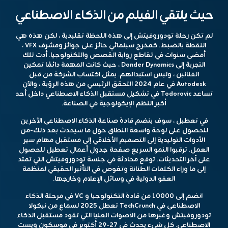
حيث يلتقي الفيلم من الذكاء الاصطناعي
لم تكن رحلة تودوروفيتش إلى هذه اللحظة تقليدية ، لكن هذه هي
النقطة بالضبط. كمخرج سينمائي حائز على جوائز ومشرف VFX ،
أمضى سنوات في تقاطع رواية القصص والتكنولوجيا. أدت تلك
التجربة إلى Donder Dynamics ، حيث كانت المهمة دائمًا تمكين
الفنانين ، وليس استبدالهم. يمثل اكتساب الشركة من قبل
Autodesk في عام 2024 التحقق الرئيسي من هذه الرؤية ، والآن
تساعد Todorovic في تشكيل مستقبل الذكاء الاصطناعي داخل أحد
أكبر النظم الإيكولوجية في الصناعة.
في تعطيل ، سوف ينضم
قادة صناعة الذكاء الاصطناعى الآخرين
للحصول على لوحة واسعة النطاق حول ما سيحدث بعد ذلك-من
الأدوات التوليدية إلى التصميم الأخلاقي إلى مستقبل مهام سير
العمل. ترقبوا النمو السريع
صفحة جدول أعمال تعطيل
للحصول
على آخر التحديثات. توقع محادثة في جلسة تودوروفيتش التي تمتد
إلى ما وراء الكلمات الطنانة وتغوص في التأثير الحقيقي لمنظمة
العفو الدولية في وسائل الإعلام وخارجها.
انضم إلى 10000 من قادة التكنولوجيا و VC في مرحلة الذكاء
الاصطناعى في
TechCrunch تعطل 2025
لسماع من نيكولا
تودوروفيتش وغيرها من الأصوات العليا التي تقود مستقبل الذكاء
الاصطناعي. كل شيء يحدث في 27-29 أكتوبر في موسكون ويست