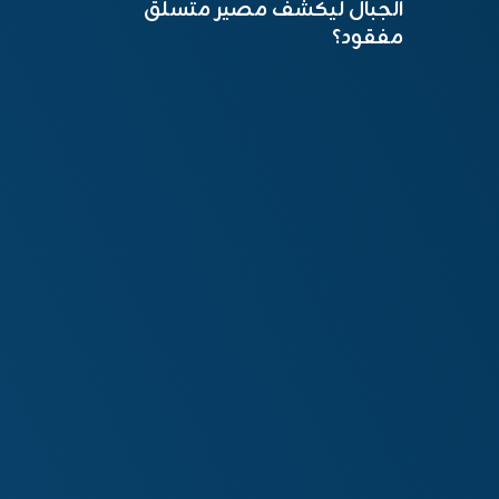
الجبال ليكشف مصير متسلق
مفقود؟