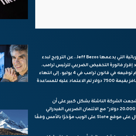
توقفت Slate Auto ، بدء تشغيل المركبات الكهربائية التي يدعمها Jeff Bezos ، عن الترويج لبدء
 من “أقل من 20،000 دولار” بعد إقرار فاتورة التخفيض الضريبي للرئيس ترامب.
سيؤدي مشروع القانون ، الذي من المتوقع أن يتم توقيعه في قانون ترامب في 4 يوليو ، إلى انتهاء
الائتمان الضريبي الفيدرالي EV في سبتمبر-وهو حافز بقيمة 7500 دولار تم الاعتماد عليه للمساعدة
ي أبريل ، شجعت الشركة الناشئة بشكل كبير على أن
التقاطها الكهربائي بالكامل ستبدأ من “أقل من 20،000 دولار” مع الائتمان الضريبي الفيدرالي
الفيدرالي البالغ 7500 دولار. كانت هذه اللغة لا تزال على موقع Slate على الويب مؤخرًا بالأمس وفقًا