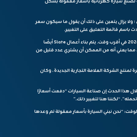
ة لصنع سيارة كهربائية بأسعار معقولة بشكل
ًا لـ EV في حدث الإطلاق ؛ ولا يزال يتعين على ذلك أن يقول ما سيكون سعر
لن تبدأ الشركة في بناء الشاحنة حتى نهاية عام 2026 في أقرب وقت. يتم بناء أعمال Slate أيضًا
مما يعني أنه من الممكن أن يشتري عدد قليل من
ر نقطة جذب كبيرة لمنتج الشركة العلامة التجارية الجديدة ، وكان
لال هذا الحدث إن صناعة السيارات “دفعت أسعارًا
له”. “لكننا هنا لتغيير ذلك.”
وقت: “نحن نبني السيارة بأسعار معقولة تم وعدها