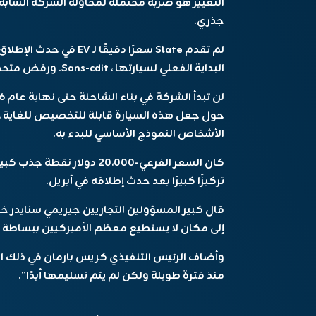
التغيير هو ضربة محتملة لمحاولة الشركة الشاب
جذري.
لم تقدم Slate سعرًا دقيق
البداية الفعلي لسيارتها ، Sans-cdit. ورفض متحدث باسم قائمة التعليق على التغيير.
حول جعل هذه السيارة قابلة للتخصيص للغاية ، 
الأشخاص النموذج الأساسي للبدء به.
كان السعر الفرعي-20،000 دولا
تركيزًا كبيرًا بعد حدث إطلاقه في أبريل.
قال كبير المسؤولين التجاريين جيريمي سنايدر خ
إلى مكان لا يستطيع معظم الأميركيين ببساطة تحم
وأضاف الرئيس التنفيذي كريس بارمان في ذلك ال
منذ فترة طويلة ولكن لم يتم تسليمها أبدًا”.