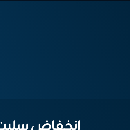
انخفاض سليت ا