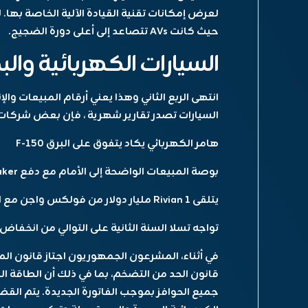
حيث كانت AVs تتصاعد إلى أعلى دورة الضجيج.
السيارات الكهربائية وال
انتهى الربع الثاني وهذا يعني أرقام المبيعات وا
السيارات تصدر تقارير شهرية ، فإن بعض شركات EV التي نراقبها تقدم فقط أرقام ربع سنوية
هامر الكهربائي يكاد يتفوق على البرق F-150
بوصة المبيعات الواضحة إلى الأمام مع دفع EV Maker إلى إنتاج الجاذبية المنحدر
يتلقى Rivian 1 مليار دولار من فولكس واجن مع استمرار صراعات المبيعات
تواجه تسلا السنة الثانية على التوالي من انخفاض
في أثناء،
المشرعون الجمهوريون
اجتاز قانون الم
قانون الحد من التضخم
، بما في ذلك أن الطاقة 