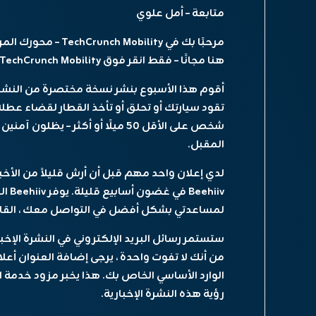
متابعة – أمل علوي
مرحبًا بك في
TechCrunch Mobility
– محورك المر
هنا مجانًا – فقط انقر فوق TechCrunch Mobility!
أقوم هذا الأسبوع بنشر نسخة مختصرة من النشرة ا
شخص على الأقل 50 ميلًا أو أكثر – ي
المقبل.
hiiv
لمساعدتي بشكل أفضل في التواصل معك ، القارئ.
من أنك لا تفوت واحدة ، يرجى إضافة العنوان أع
رؤية هذه النشرة الإخبارية.