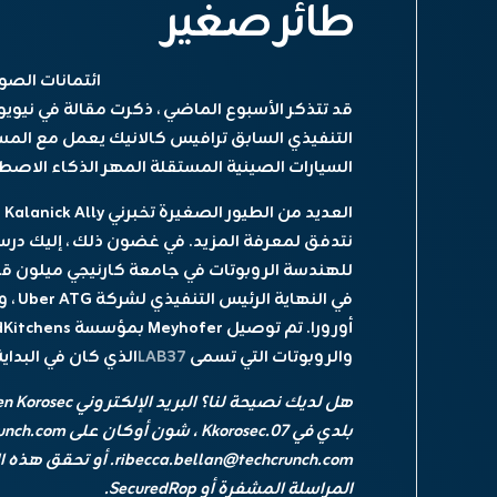
طائر صغير
ائتمانات الصور
قد تتذكر الأسبوع الماضي ، ذكرت مقالة في نيويو
التنفيذي السابق
ترافيس كالانيك
يعمل مع المستث
السيارات الصينية المستقلة
المهر الذكاء الاصط
العديد من الطيور الصغيرة تخبرني Kalanick Ally و Uber Atg Veteran
في ال
والروبوتات التي تسمى
LAB37
الذي كان في البداي
هل لديك نصيحة لنا؟ البريد الإلكتروني Kirsten Korosec في
ribecca.bellan@techcrunch.com.
أو تحقق
هذه ا
المراسلة المشفرة أو SecuredRop.