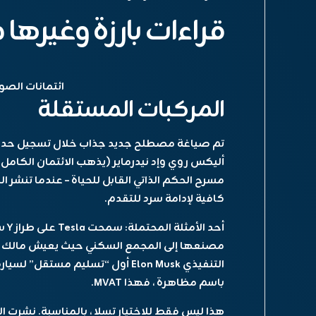
قراءات بارزة وغيرها 
ائتمانات الصور
المركبات المستقلة
تم صياغة مصطلح جديد جذاب خلال تسجيل حديث
مسرح الحكم الذاتي القابل للحياة – عندما تنشر الش
كافية لإدامة سرد للتقدم.
مصنعها إلى المجمع السكني حيث يعيش مالك الس
التنفيذي Elon Musk أول “تسليم مست
باسم مظاهرة ، فهذا MVAT.
هذا ليس فقط للاختيار تسلا ، بالمناسبة. نشرت ا