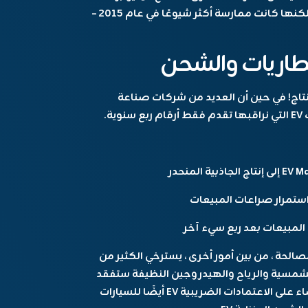
لعرض إمكانات تقنية القيادة الآلية الخاصة بها. لكنها كانت ممارسة أكثر شيوعًا في عام 2015 –
بطاريات والشحن
لإنتاج! في حين أن العديد من شركات صناعة
.
 المبيعات بعد ربع سيء آخر
صالحة ، من بين أمور أخرى ، يسترخي الكثير من
الشمسية والرياح والهيدروجين النظيفة ستفقد
جميع الحوافز بموجب الفاتورة الجديدة. يتم القضاء على الاعتمادات الضريبية EV أيضًا للسيارات