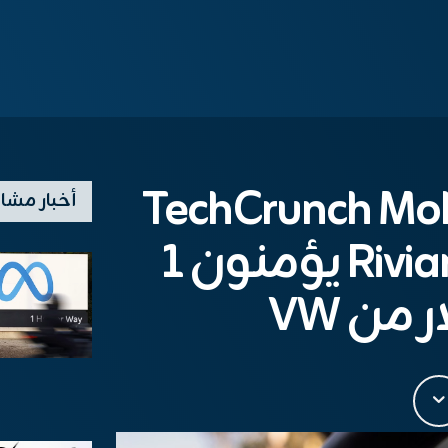
TechCrunch Mobi
أخبار مشا
of EV Sales و Rivian يؤمنون 1
 من VW