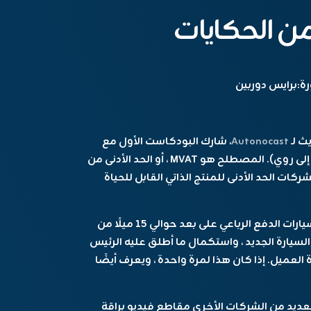
من الحكايات
ة:
برايس دوربين
 لـ
Autonocast
، شارك البودكاست الأول مع
أليكس روي وإد نيدرماير (يذهب الائتمان الكامل إلى روي). المصطلح هو MVAT ، أو الحد الأدنى من
ركات الحد الأدنى للمنتج الذاتي القابل للحياة
أحد الأمثلة المحتملة: سمحت Tesla على طراز Y سيارات الدفع الرباعي على بعد حوالي 15 ميلًا من
يارة الجديد ، واستكمال ما أطلق عليه الرئيس
قل” لسيارة العميل. إذا كان هذا لمرة واحدة ، ويعرف أيضًا
لعديد من الشركات الأخرى مقاطع فيديو براقة