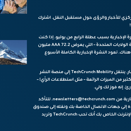
كزي للأخبار والرؤى حول مستقبل النقل. اشترك
لإخبارية بسبب عطلة الرابع من يوليو. إذا كنت
تقود سيارتك أو تحلق أو تأخذ القطار لقضاء عطلة الولايات المتحدة – التي يعرض AAA 72.2 مليون
ظلون آمنين هناك. تعود النشرة الإخبارية الكاملة الأسبوع
لدي إعلان واحد مهم قبل أن أرش قليلاً من الأخبار. ينتقل TechCrunch Mobility إلى منصة النشر
Bee في غضون أسابيع قليلة. يوفر Beehiiv الكثير من الميزات الرائعة – مثل استطلاعات الرأي! –
 إنه فوز لك ولي.
ستستمر رسائل البريد الإلكتروني في النشرة الإخبارية من newsletters@techcrunch.com. للتأكد
لاه إلى جهات الاتصال الخاصة بك ونقله إلى صندوق
الوارد الأساسي الخاص بك. هذا يخبر مزود خدمة الإنترنت الخاص بك أنك تحب TechCrunch وتريد