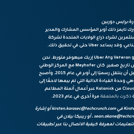
ة:
برايس دوربين
رك تايمز ذلك
أوبر
المؤسس المشارك والمدير
مرين لشراء ذراع الولايات المتحدة لشركة
ناعي
، وقد يساعد Uber حتى في تحقيق ذلك.
إريك ميهوفر
متورط. نحن
نتدفق لمعرفة المزيد. في غضون ذلك ، إليك درس تاريخ صغير. كان Meyhofer مع المركز الوطني
للهندسة الروبوتات في جامعة كارنيجي ميلون قبل أن ينتقل رسميًا إلى أوبر في عام 2015. وأصبح
نهاية الرئيس التنفيذي لشركة Uber ATG ، وهي وحدة القيادة الذاتية التي تم بيعها لاحقًا إلى
أورورا. تم توصيل Meyhofer بمؤسسة CloudKitchens من Kalanick عبر أعمال أتمتة المطاعم
ة
ذكرت بالملعقة
مرة أخرى في عام 2023.
kirsten.korosec@techcrunch.com
أو إشارة
بلدي في Kkorosec.07 ، شون أوكان على sean.okane@techcrunch.com ، أو ريبيكا بيلان في
لتعليمات
لمعرفة كيفية الاتصال بنا عبر تطبيقات