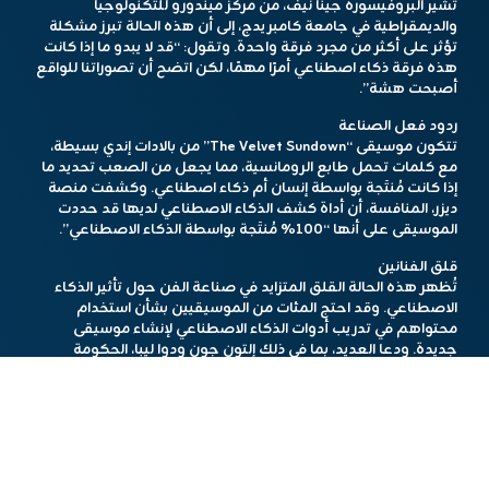
تشير البروفيسورة جينا نيف، من مركز ميندورو للتكنولوجيا
والديمقراطية في جامعة كامبريدج، إلى أن هذه الحالة تبرز مشكلة
تؤثر على أكثر من مجرد فرقة واحدة. وتقول: “قد لا يبدو ما إذا كانت
هذه فرقة ذكاء اصطناعي أمرًا مهمًا، لكن اتضح أن تصوراتنا للواقع
أصبحت هشة”.
ردود فعل الصناعة
تتكون موسيقى “The Velvet Sundown” من بالادات إندي بسيطة،
مع كلمات تحمل طابع الرومانسية، مما يجعل من الصعب تحديد ما
إذا كانت مُنتَجة بواسطة إنسان أم ذكاء اصطناعي. وكشفت منصة
ديزر، المنافسة، أن أداة كشف الذكاء الاصطناعي لديها قد حددت
الموسيقى على أنها “100% مُنتَجة بواسطة الذكاء الاصطناعي”.
قلق الفنانين
تُظهر هذه الحالة القلق المتزايد في صناعة الفن حول تأثير الذكاء
الاصطناعي. وقد احتج المئات من الموسيقيين بشأن استخدام
محتواهم في تدريب أدوات الذكاء الاصطناعي لإنشاء موسيقى
جديدة. ودعا العديد، بما في ذلك إلتون جون ودوا ليبا، الحكومة
البريطانية إلى تضمين قوانين حول حقوق النشر المتعلقة بالذكاء
الاصطناعي.
تُبرز قضية “The Velvet Sundown” المخاوف المشروعة للفنانين
حول انتهاك حقوقهم في عصر الذكاء الاصطناعي. بينما تستمر
المناقشات حول حقوق الفنانين، من الضروري أن تتخذ الحكومات