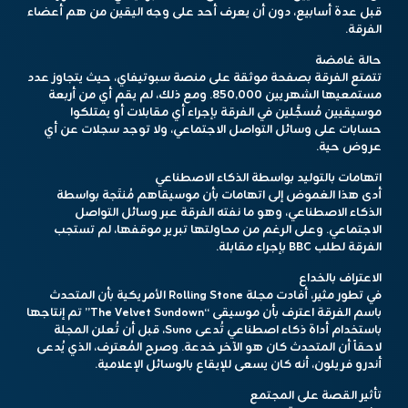
قبل عدة أسابيع، دون أن يعرف أحد على وجه اليقين من هم أعضاء
الفرقة.
حالة غامضة
تتمتع الفرقة بصفحة موثقة على منصة سبوتيفاي، حيث يتجاوز عدد
مستمعيها الشهريين 850,000. ومع ذلك، لم يقم أي من أربعة
موسيقيين مُسجَّلين في الفرقة بإجراء أي مقابلات أو يمتلكوا
حسابات على وسائل التواصل الاجتماعي، ولا توجد سجلات عن أي
عروض حية.
اتهامات بالتوليد بواسطة الذكاء الاصطناعي
أدى هذا الغموض إلى اتهامات بأن موسيقاهم مُنتَجة بواسطة
الذكاء الاصطناعي، وهو ما نفته الفرقة عبر وسائل التواصل
الاجتماعي. وعلى الرغم من محاولتها تبرير موقفها، لم تستجب
الفرقة لطلب BBC بإجراء مقابلة.
الاعتراف بالخداع
في تطور مثير، أفادت مجلة Rolling Stone الأمريكية بأن المتحدث
باسم الفرقة اعترف بأن موسيقى “The Velvet Sundown” تم إنتاجها
باستخدام أداة ذكاء اصطناعي تُدعى Suno، قبل أن تُعلن المجلة
لاحقاً أن المتحدث كان هو الآخر خدعة. وصرح المُعترف، الذي يُدعى
أندرو فريلون، أنه كان يسعى للإيقاع بالوسائل الإعلامية.
تأثير القصة على المجتمع