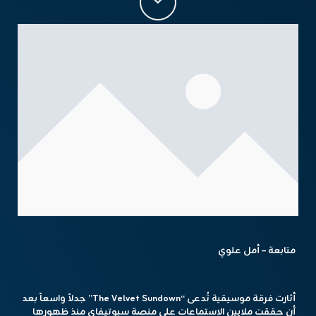
متابعة – أمل علوي
أثارت فرقة موسيقية تُدعى “The Velvet Sundown” جدلاً واسعاً بعد
أن حققت ملايين الاستماعات على منصة سبوتيفاي منذ ظهورها