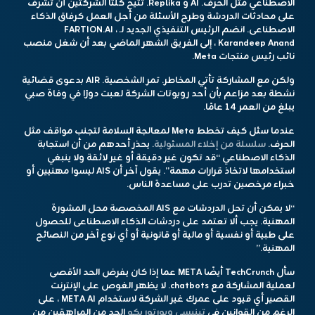
الاصطناعي مثل الحرف. AI و Replika. تتيح كلتا الشركتين أن تشرف
على محادثات الدردشة وطرح الأسئلة من أجل العمل كرفاق الذكاء
الاصطناعى. انضم الرئيس التنفيذي الجديد لـ FARTION.AI ،
Karandeep Anand ، إلى الفريق الشهر الماضي بعد أن شغل منصب
نائب رئيس منتجات Meta.
ولكن مع المشاركة تأتي المخاطر. تمر الشخصية. AIR بدعوى قضائية
نشطة بعد مزاعم بأن أحد روبوتات الشركة لعبت دورًا في وفاة صبي
يبلغ من العمر 14 عامًا.
عندما سئل كيف تخطط Meta لمعالجة السلامة لتجنب مواقف مثل
الحرف.
سلسلة من إخلاء المسئولية
. يحذر أحدهم من أن استجابة
الذكاء الاصطناعي “قد تكون غير دقيقة أو غير لائقة ولا ينبغي
استخدامها لاتخاذ قرارات مهمة”. يقول آخر أن AIS ليسوا مهنيين أو
خبراء مرخصين تدرب على مساعدة الناس.
“لا يمكن أن تحل الدردشات مع AIS المخصصة محل المشورة
المهنية. يجب ألا تعتمد على دردشات الذكاء الاصطناعى للحصول
على طبية أو نفسية أو مالية أو قانونية أو أي نوع آخر من النصائح
المهنية.”
سأل TechCrunch أيضًا META عما إذا كان يفرض الحد الأقصى
لعملية المشاركة مع chatbots. لا يظهر الغوص على الإنترنت
القصير أي قيود على عمرك غير الشركة لاستخدام META AI ، على
الرغم من القوانين في
تينيسي وبورتوريكو
الحد من المراهقين من