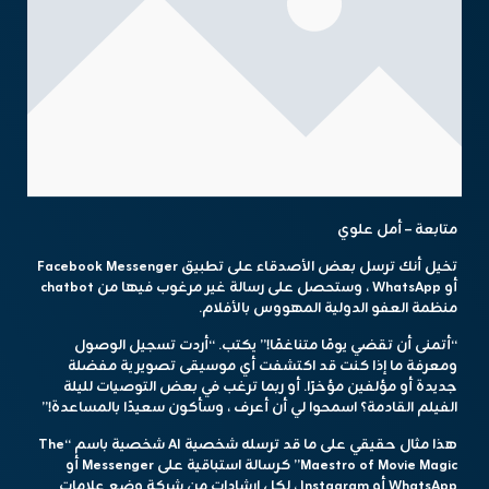
متابعة – أمل علوي
تخيل أنك ترسل بعض الأصدقاء على تطبيق Facebook Messenger
أو WhatsApp ، وستحصل على رسالة غير مرغوب فيها من chatbot
منظمة العفو الدولية المهووس بالأفلام.
“أتمنى أن تقضي يومًا متناغمًا!” يكتب. “أردت تسجيل الوصول
ومعرفة ما إذا كنت قد اكتشفت أي موسيقى تصويرية مفضلة
جديدة أو مؤلفين مؤخرًا. أو ربما ترغب في بعض التوصيات لليلة
الفيلم القادمة؟ اسمحوا لي أن أعرف ، وسأكون سعيدًا بالمساعدة!”
هذا مثال حقيقي على ما قد ترسله شخصية AI شخصية باسم “The
Maestro of Movie Magic” كرسالة استباقية على Messenger أو
WhatsApp أو Instagram ، لكل إرشادات من شركة وضع علامات