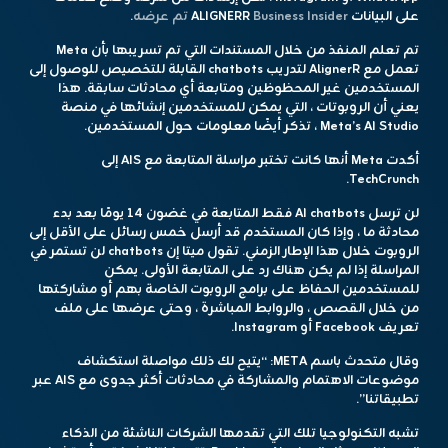
على البيانات ALIGNERR
Business Insider تم عرضه
.
تم تعلم المنفذ من خلال المستندات التي تم تسريبها بأن Meta
تعمل مع AlignerR لتدريب chatbots القابلة للتخصيص للوصول إلى
المستخدمين غير المحظوظين ومتابعة أي محادثات سابقة. هذا
يعني أن الروبوتات ، التي يمكن للمستخدمين إنشائها في منصة
Meta’s AI Studio ، تذكر أيضًا معلومات حول المستخدمين.
أكدت Meta أنها كانت تختبر مراسلة المتابعة مع AIS إلى
TechCrunch.
لن ترسل AI chatbots فقط المتابعة في غضون 14 يومًا بعد بدء
محادثة ما ، وإذا كان المستخدم قد أرسل خمس رسائل على الأقل إلى
الروبوت خلال هذا الإطار الزمني. تقول ميتا إن chatbots لن تستمر في
المراسلة إذا لم يكن هناك رد على المتابعة الأولى. يمكن
للمستخدمين الحفاظ على برامج الروبوت الخاصة بهم أو مشاركتها
من خلال القصص ، والروابط المباشرة ، وحتى عرضها على ملف
تعريف Facebook أو Instagram.
وقال متحدث باسم META: “يتيح لك ذلك مواصلة استكشاف
موضوعات الاهتمام والمشاركة في محادثات أكثر جدوى مع AIS عبر
تطبيقاتنا”.
تشبه التكنولوجيا تلك التي تقدمها الشركات الناشئة من الذكاء