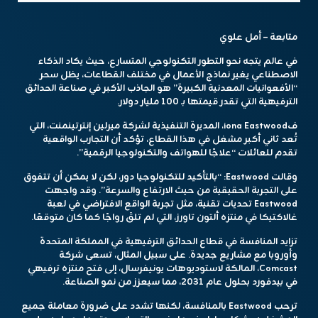
متابعة – أمل علوي
في عالم يتجه نحو التطور التكنولوجي المتسارع، حيث يكاد الذكاء
الاصطناعي يغير نماذج الأعمال في مختلف القطاعات، يظل سحر
“الأفعوانيات المعدنية الكبيرة” هو الجاذب الأكبر في صناعة الحدائق
الترفيهية التي تقدر قيمتها بـ 100 مليار دولار.
فiona Eastwood، المديرة التنفيذية لشركة ميرلين إنترتينمنت، التي
تُعد ثاني أكبر مشغل في هذا القطاع، تؤكد أن التجارب الواقعية
تقدم للعائلات “علاجًا للهواتف والتكنولوجيا الرقمية”.
وقالت Eastwood: “بالتأكيد للتكنولوجيا دور، لكن لا يمكن أن تتفوق
على التجربة الحقيقية من حيث الارتفاع والسرعة”. وقد واجهت
Eastwood تحديات تقنية، مثل تجربة الواقع الافتراضي في لعبة
غالاكتيكا في منتزه ألتون تاورز، التي لم تلقَ رواجًا كما كان متوقعًا.
تزايد المنافسة في قطاع الحدائق الترفيهية في المملكة المتحدة
وأوروبا مع مشاريع جديدة. على سبيل المثال، تسعى شركة
Comcast، المالكة لاستوديوهات يونيفرسال، إلى فتح منتزه ترفيهي
في بيدفورد بحلول عام 2031، مما سيعزز من نمو الصناعة.
ترحب Eastwood بالمنافسة، لكنها تشدد على ضرورة معاملة جميع