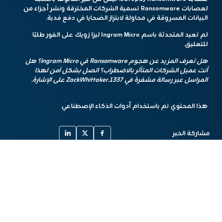
لعصابات Ransomware تسمية الشركات المخترقة ونشر أجزاء من
البيانات المسروقة في محاولة لابتزاز الضحايا في دفع فدية.
لم تعيد المتحدثة باسم Ingram Micro ليزا زويك على الفور طلبًا
للتعليق.
هل تعرف المزيد عن هجوم Ransomware في Ingram Micro؟ هل
أنت عميل الشركات المتأثر بالاضطراب؟ اتصل بشكل آمن لهذا
المراسل عبر رسالة مشفرة في ZackWhittaker.1337 على الإشارة.
هذا المحتوي تم باستخدام أدوات الذكاء الإصطناعي
مشاركة الخبر
أخبار مشابهة