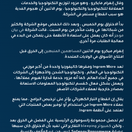
وقال إنغرام مايكرو ، وهو مزود لتوزيع التكنولوجيا والخدمات
العملاقة للتكنولوجيا والتكنولوجيا ، يوم الاثنين أن هجوم الفدية
هو سبب انقطاع مستمر في الشركة.
بدأ الاختراق يوم الخميس ، وبعد ذلك انخفض موقع الشركة والكثير
من شبكاتها. في وقت متأخر من يوم السبت ، قالت الشركة
في بيان
موجز
أنه كان يعمل على استعادة الأنظمة حتى يتمكن من البدء في
معالجة الطلبات مرة أخرى.
إنغرام ميكرو يوم الاثنين
المساهمين المنبهين
إلى الخرق قبل
افتتاح الأسواق في الولايات المتحدة.
تعد Ingram Micro ومقرها كاليفورنيا واحدة من أكبر موزعي
التكنولوجيا في العالم ، وتكنولوجيا الشحن والأجهزة إلى الشركات
في جميع أنحاء العالم. كما أنه مزود خدمة مُدارة لغيوم عملائها ،
ويعمل بشكل فعال كقسم لتكنولوجيا المعلومات الاستعانة
بمصادر خارجية لعملاء الشركات الأصغر.
يقال إن انقطاع التيار الكهربائي يؤثر على ترخيص البرامج ، مما يمنع
عملاء Ingram Micro من استخدام أو توفير بعض المنتجات التي
تعتمد على أنظمة Ingram.
لم تحصل مجموعة رانسومواري الرئيسية على الفضل في الخرق بعد
، ولكن
كمبيوتر bleeping
التقارير التي تفيد بأن الاختراق كان سببها
عصابة Safepay Ransomware. ليس من غير المألوف بالنسبة