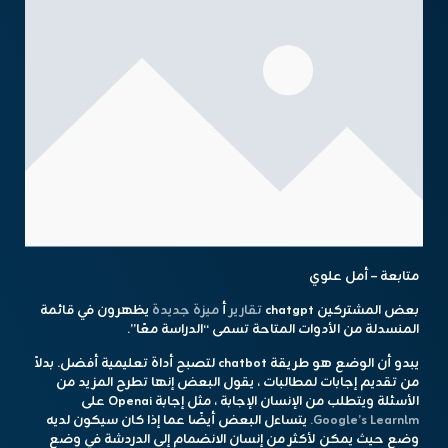
متابعة – أمل علوي
بعض المشتركين chatgpt
تقارير
أ
ميزة جديدة
يظهرون في قائمة
المنسدلة من الأدوات المتاحة تسمى “الدراسة معًا”.
يبدو أن الوضع هو طريقة chatbot لتصبح أداة تعليمية أفضل. بدلاً
من تقديم إجابات لمطالبات ، يقول البعض إنها تطرح المزيد من
الأسئلة ويتطلب من الإنسان الإجابة ، مثل إجابة Openai على
Google’s Learnlm.
يتساءل البعض أيضًا عما إذا كان سيكون لديه
وضع حيث يمكن لأكثر من إنسان الانضمام إلى الدردشة في وضع