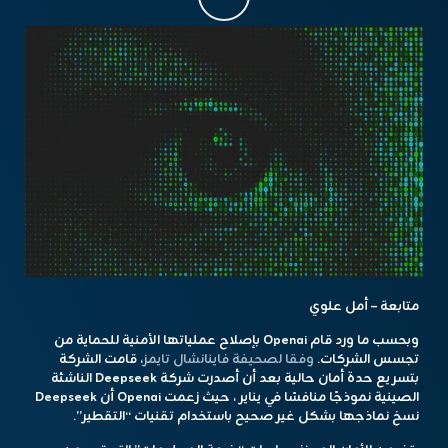
متابعة – أمل علوي
وبحسب ما ورد قام Openai بإصلاح عملياتها الأمنية للحماية من
تجسس الشركات.
وفقا لصحيفة فاينانشال تايمز
، قامت الشركة
بتسريع حدة أمان حالية بعد أن أصدرت شركة Deepseek الناشئة
الصينية نموذجًا منافسًا في يناير ، حيث زعمت Openai أن Deepseek
نسخ نماذجها بشكل غير صحيح باستخدام تقنيات “التقطير”.