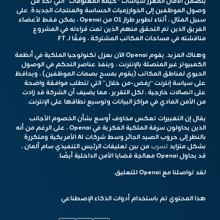
يتضمن الأمان المعزز سياسات “خيمة المعلومات” التي تحد من
وصول الموظفين إلى الخوارزميات الحساسة والمنتجات الجديدة. على
سبيل المثال ، أثناء تطوير طراز O1 من Openai ، يمكن فقط لأعضاء
الفريق الذين تم التحقق منهم الذين تمت قراءته في المشروع
مناقشته في مساحات المكاتب المشتركة ، وفقًا لـ FT.
وهناك المزيد. يقوم Openai الآن بعزل تكنولوجيا الملكية في أنظمة
الكمبيوتر غير المتصلة بالإنترنت ، وينفذ عناصر التحكم في الوصول
الحيوي لمناطق المكاتب (يقوم بمسح بصمات الموظفين) ، ويحافظ
على سياسة إنترنت “رفض-من خلال” التي تتطلب موافقة واضحة
على اتصالات خارجية ، لكل التقرير ، مما يضيف أن الشركة قد زادت
من الأمن المادي في مراكز البيانات وتوسيع نطاقها على الإنترنت.
يقال إن التغييرات تعكس مخاوف أوسع بشأن الخصوم الأجانب
الذين يحاولون سرقة الملكية الفكرية في Openai ، على الرغم من أنه
بالنظر إلى حروب الصيد الجائر وسط شركات AI الأمريكية ومتكررة
بشكل متزايد
تسرب
من بين تعليقات الرئيس التنفيذي سام ألمان ،
قد يحاول Openai معالجة قضايا الأمن الداخلية أيضًا.
لقد تواصلنا مع Openai للتعليق.
هذا المحتوي تم باستخدام أدوات الذكاء الإصطناعي