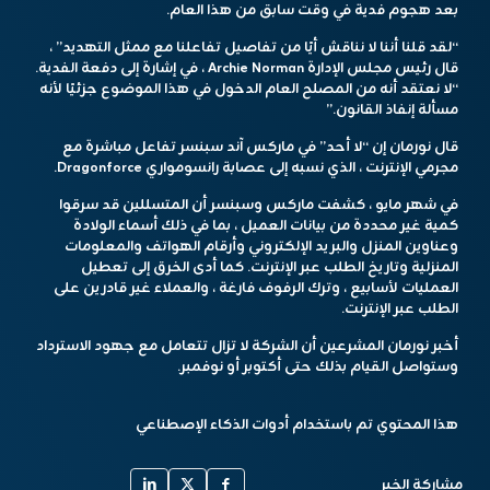
بعد هجوم فدية في وقت سابق من هذا العام.
“لقد قلنا أننا لا نناقش أيًا من تفاصيل تفاعلنا مع ممثل التهديد” ،
قال رئيس مجلس الإدارة Archie Norman ، في إشارة إلى دفعة الفدية.
“لا نعتقد أنه من المصلح العام الدخول في هذا الموضوع جزئيًا لأنه
مسألة إنفاذ القانون.”
قال نورمان إن “لا أحد” في ماركس آند سبنسر تفاعل مباشرة مع
مجرمي الإنترنت ، الذي نسبه إلى عصابة رانسومواري Dragonforce.
في شهر مايو ، كشفت ماركس وسبنسر أن المتسللين قد سرقوا
كمية غير محددة من بيانات العميل ، بما في ذلك أسماء الولادة
وعناوين المنزل والبريد الإلكتروني وأرقام الهواتف والمعلومات
المنزلية وتاريخ الطلب عبر الإنترنت. كما أدى الخرق إلى تعطيل
العمليات لأسابيع ، وترك الرفوف فارغة ، والعملاء غير قادرين على
الطلب عبر الإنترنت.
أخبر نورمان المشرعين أن الشركة لا تزال تتعامل مع جهود الاسترداد
وستواصل القيام بذلك حتى أكتوبر أو نوفمبر.
هذا المحتوي تم باستخدام أدوات الذكاء الإصطناعي
مشاركة الخبر