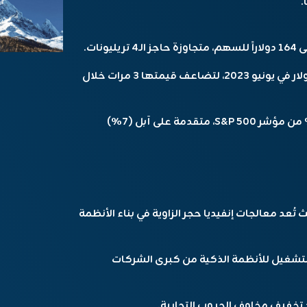
.
وتيرة غير مسبوقة: حققت إنفيديا أول تريليون دولار في يونيو 2023، لتضاعف قيمتها 3 مرات خلال
الهيمنة التقنية: تمثل قيمة إنفيديا وحدها 7.3% من مؤشر S&P 500، متقدمة على آبل (7%)
عد معالجات إنفيديا حجر الزاوية في بناء الأنظمة
تشغيل للأنظمة الذكية من كبرى الشركات