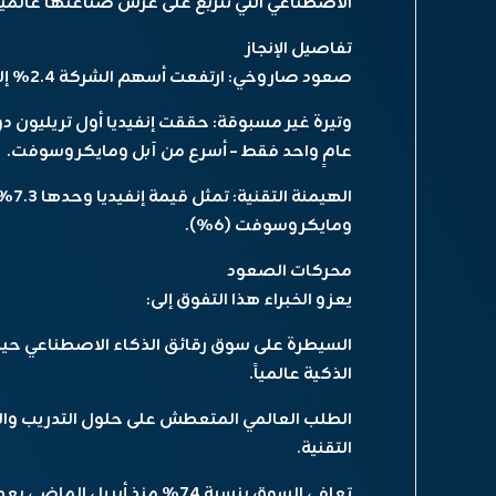
الاصطناعي التي تتربع على عرش صناعتها عالمياً
تفاصيل الإنجاز
صعود صاروخي: ارتفعت أسهم الشركة 2.4% إلى 164 دولاراً للسهم، متجاوزة حاجز الـ4 تريليونات.
عامٍ واحد فقط – أسرع من آبل ومايكروسوفت.
ومايكروسوفت (6%).
محركات الصعود
يعزو الخبراء هذا التفوق إلى:
السيطرة على سوق رقائق الذكاء الاصطناعي حيث تُ
الذكية عالمياً.
الطلب العالمي المتعطش على حلول التدريب وال
التقنية.
تعافي السوق بنسبة 74% منذ أبريل الماضي بعد تخفيف مخاوف الحروب التجارية.