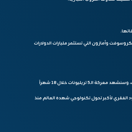
اتها.
وسوفت وأمازون التي تستثمر مليارات الدولارات
“مايكروسوفت ستصل لـ4 تريليونات هذا الصيف، وسنشهد معركة الـ5 تريليونات خلال 18 شهراً
د الفقري لأكبر تحول تكنولوجي شهده العالم منذ