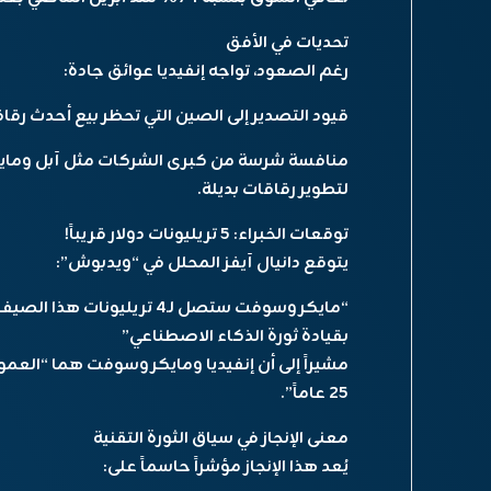
تحديات في الأفق
رغم الصعود، تواجه إنفيديا عوائق جادة:
قيود التصدير إلى الصين التي تحظر بيع أحدث رقاق
منافسة شرسة من كبرى الشركات مثل آبل ومايكر
لتطوير رقاقات بديلة.
توقعات الخبراء: 5 تريليونات دولار قريباً!
يتوقع دانيال آيفز المحلل في “ويدبوش”:
بقيادة ثورة الذكاء الاصطناعي”
مشيراً إلى أن إنفيديا ومايكروسوفت هما “العمو
25 عاماً”.
معنى الإنجاز في سياق الثورة التقنية
يُعد هذا الإنجاز مؤشراً حاسماً على: