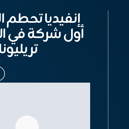
إنفيديا تحطم ال
تريليون