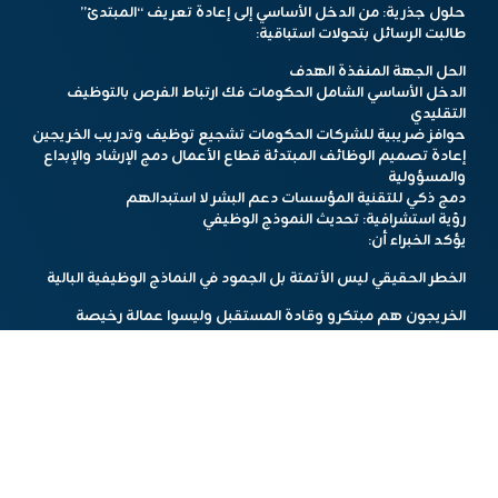
حلول جذرية: من الدخل الأساسي إلى إعادة تعريف “المبتدئ”
طالبت الرسائل بتحولات استباقية:
الحل الجهة المنفذة الهدف
الدخل الأساسي الشامل الحكومات فك ارتباط الفرص بالتوظيف
التقليدي
حوافز ضريبية للشركات الحكومات تشجيع توظيف وتدريب الخريجين
إعادة تصميم الوظائف المبتدئة قطاع الأعمال دمج الإرشاد والإبداع
والمسؤولية
دمج ذكي للتقنية المؤسسات دعم البشر لا استبدالهم
رؤية استشرافية: تحديث النموذج الوظيفي
يؤكد الخبراء أن:
الخطر الحقيقي ليس الأتمتة بل الجمود في النماذج الوظيفية البالية
الخريجون هم مبتكرو وقادة المستقبل وليسوا عمالة رخيصة
إعادة التأهيل يجب أن تركز على المهارات التي تتفوق بها البشرية:
التفكير النقدي المعقد
الابتكار خارج الأطر
الذكاء العاطفي السياقي