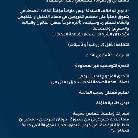
كشف بن وودفورد (اختصاصي دعم التوظيف):
“تراجع الوظائف المبتدئة ليس عارضاً مؤقتاً. الذكاء الاصطناعي
يتفوق فعلياً على معظم الخريجين في مهام التحليل والتلخيص
وإنشاء المحتوى، وسيتمدد تأثيره قريباً لمهن القانون والمالية
والتسويق والصحافة”
مؤكداً أن الشركات ستختار الأنظمة الذكية لـ:
التكلفة الأقل (لا رواتب أو تأمينات)
السرعة الفائقة في الأداء
القدرة التوسعية غير المحدودة
التحدي المزدوج للجيل الرقمي
تضاف هذه الصدمة لتحديات جيل يعاني من:
تعليم مُعطّل بسبب الجائحة
ديون طلابية مُثْقِلة
مسارات وظيفية تتقلص بسرعة
فيما حذرت كلير كولي من خطورة “حرمان الخريجين -المتميزين
بالطلاقة الرقمية- من فرص التطور لمجرد تفوق الآلة في كتابة
المذكرات”.