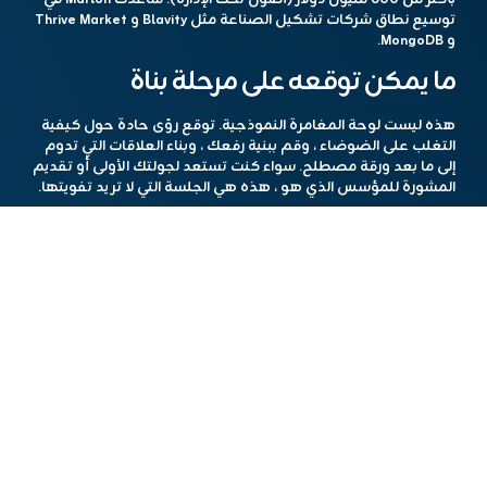
توسيع نطاق شركات تشكيل الصناعة مثل Blavity و Thrive Market
و MongoDB.
ما يمكن توقعه على مرحلة بناة
هذه ليست لوحة المغامرة النموذجية. توقع رؤى حادة حول كيفية
التغلب على الضوضاء ، وقم ببنية رفعك ، وبناء العلاقات التي تدوم
إلى ما بعد ورقة مصطلح. سواء كنت تستعد لجولتك الأولى أو تقديم
المشورة للمؤسس الذي هو ، هذه هي الجلسة التي لا تريد تفويتها.
قبض بالما ، كازو ، نيكولز ، و
250+ تقنية الوزن الثقيل
عبر المراحل
الست الخاصة بالصناعة ، وكذلك في عمليات الهبوط والمائدة
المستديرة ، تعيش في TechCrunch Disrupt 2025 ، في موسكون
ويست في سان فرانسيسكو.
سجل الآن
وقفل ما يصل إلى 675 دولار
في المدخرات قبل ارتفاع أسعار التذاكر!
هذا المحتوي تم باستخدام أدوات الذكاء الإصطناعي
مشاركة الخبر