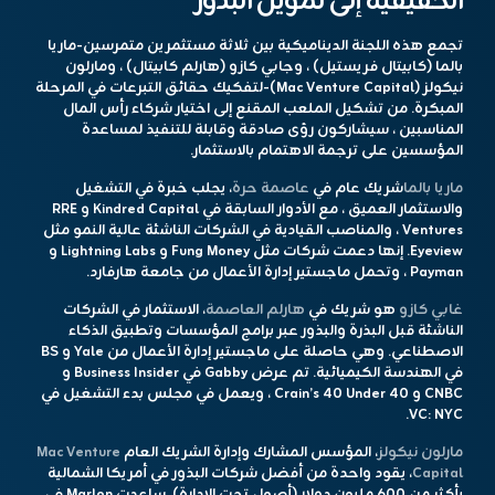
الحقيقية إلى تمويل البذور
تجمع هذه اللجنة الديناميكية بين ثلاثة مستثمرين متمرسين-ماريا
بالما (كابيتال فريستيل) ، وجابي كازو (هارلم كابيتال) ، ومارلون
نيكولز (Mac Venture Capital)-لتفكيك حقائق التبرعات في المرحلة
المبكرة. من تشكيل الملعب المقنع إلى اختيار شركاء رأس المال
المناسبين ، سيشاركون رؤى صادقة وقابلة للتنفيذ لمساعدة
المؤسسين على ترجمة الاهتمام بالاستثمار.
ماريا بالما
شريك عام في
عاصمة حرة
، يجلب خبرة في التشغيل
والاستثمار العميق ، مع الأدوار السابقة في Kindred Capital و RRE
Ventures ، والمناصب القيادية في الشركات الناشئة عالية النمو مثل
Eyeview. إنها دعمت شركات مثل Fung Money و Lightning Labs و
Payman ، وتحمل ماجستير إدارة الأعمال من جامعة هارفارد.
غابي كازو
هو شريك في
هارلم العاصمة
، الاستثمار في الشركات
الناشئة قبل البذرة والبذور عبر برامج المؤسسات وتطبيق الذكاء
الاصطناعي. وهي حاصلة على ماجستير إدارة الأعمال من Yale و BS
في الهندسة الكيميائية. تم عرض Gabby في Business Insider و
CNBC و Crain’s 40 Under 40 ، ويعمل في مجلس بدء التشغيل في
VC: NYC.
مارلون نيكولز
، المؤسس المشارك وإدارة الشريك العام
Mac Venture
Capital
، يقود واحدة من أفضل شركات البذور في أمريكا الشمالية
بأكثر من 600 مليون دولار (أصول تحت الإدارة). ساعدت Marlon في