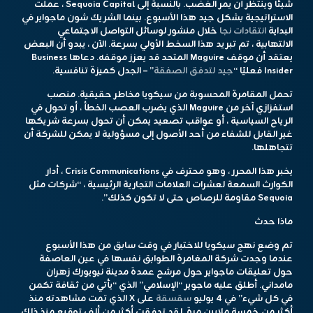
شيئًا وينتظر أن يمر الغضب. بالنسبة إلى Sequoia Capital ، عملت
الاستراتيجية بشكل جيد هذا الأسبوع. بينما الشريك شون ماجواير في
البداية
انتقادات نجا
خلال منشور لوسائل التواصل الاجتماعي
الالتهابية ، تم تبريد هذا السخط الأولي بسرعة. الآن ، يبدو أن البعض
يعتقد أن موقف Maguire المتحد قد يعزز موقفه. دعاها Business
Insider فعليًا “
جيد لتدفق الصفقة
” – الجدل كميزة تنافسية.
تحمل المقامرة المحسوبة من سيكويا مخاطر حقيقية. منصب
استفزازي آخر من Maguire الذي يضرب العصب الخطأ ، أو تحول في
الرياح السياسية ، أو عواقب تصعيد يمكن أن تحول بسرعة شريكها
غير القابل للشفاء من أحد الأصول إلى مسؤولية لا يمكن للشركة أن
تتجاهلها.
يخبر هذا المحرر ، وهو محترف في Crisis Communications ، أدار
الكوارث السمعة لعشرات العلامات التجارية الرئيسية ، “شركات مثل
Sequoia مقاومة للرصاص حتى لا تكون كذلك”.
ماذا حدث
تم وضع نهج سيكويا للاختبار في وقت سابق من هذا الأسبوع
عندما وجدت شركة المغامرة الطوابق نفسها في عين العاصفة
حول تعليقات ماجواير حول مرشح عمدة مدينة نيويورك زهران
مامداني. أطلق عليه ماجوير “الإسلامي” الذي “يأتي من ثقافة تكمن
في كل شيء” في 4 يوليو
سقسقة
على X الذي تمت مشاهدته منذ
أكثر من خمسة ملايين مرة. لقد تدفقت أكثر من ألف توقيع منذ ذلك