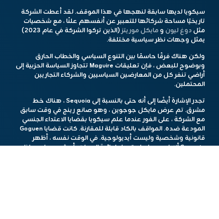
سيكويا لديها سابقة لنهجها في هذا الموقف. لقد أعطت الشركة
تاريخيًا مساحة شركائها للتعبير عن أنفسهم علنًا ، مع شخصيات
مثل
دوغ ليون
و
مايكل موريتز
(الذين تركوا الشركة في عام 2023)
يمثل وجهات نظر سياسية مختلفة.
ولكن هناك فرقًا حاسمًا بين التنوع السياسي والخطاب الحارق
وبوضوح للبعض ، فإن تعليقات Maguire تتجاوز السياسة الحزبية إلى
أراضي تنفر كل من المعارضين السياسيين والشركاء التجاريين
المحتملين.
تجدر الإشارة أيضًا إلى أنه حتى بالنسبة إلى Sequoia ، هناك خط
مشرق. تم عرض مايكل جوجوين ، وهو صانع رينج في وقت سابق
مع الشركة ، على الفور عندما علم سيكويا بقضايا الاعتداء الجنسي
المودعة ضده. المواقف بالكاد قابلة للمقارنة. كانت قضايا Goguen
قانونية وشخصية وليست أيديولوجية. في الوقت نفسه ، أظهر
Sequoia أنه ليس على استعداد لدائرة العربات بأي ثمن ، وليس إذا
كانت سمعتها على المحك.
من المفترض أن العديد من العوامل تُبلغ عن استراتيجية Sequoia
التي لا شيء ، بما في ذلك السرعة التي يواجهها الأشخاص ، مع
مجموعة مستمرة من الأخبار ، من فضيحة. تعمل الشركة أيضًا في
مشهد سياسي مختلف الآن في الولايات المتحدة إلى جانب انتصار
دونالد ترامب وتراجع مبادرات DEI ، فقد تسامح جديد مع الخطاب