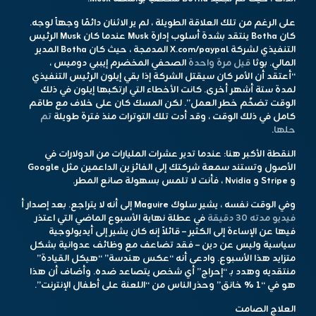
على الرغم من تلك العلاقة الطويلة ، لم ير الاثنان دائمًا وجهاً لوجه.
كان Botha ينتقد بشدة أسلوب إدارة Musk عندما كان Musk الرئيس
التنفيذي لشركة X.com/paypal المدمجة ، حيث كان Botha المدير
المالي. بوثا
قيل مرة واحدة
الصحفي المخضرم إيببي دوميس ،
“أعتقد أن الأمر كان سيقتل الشركة إذا بقي إيلون الرئيس التنفيذي
لمدة ستة أشهر أخرى. كانت الأخطاء التي ارتكبها إيلون في ذلك
الوقت تضخّم خطر العمل”. لكن المسك كان على خلاف مع طاقم
كامل في ذلك الوقت ، وقد أدت تلك التوترات منذ فترة طويلة
تم
حلها
.
النقطة الأكبر هنا: عندما تدير عشرات المليارات من الدولارات في
الأصول وتستند سمعة شركتك إلى الفائزين الداعمين مثل Google
و Stripe و Nvidia ، فأنت لا تلمس بسهولة صانع المطر.
وفي الوقت نفسه ، يشير سلوك Maguire إلى أنه لا يتراجع. بعد إصدار أ
فيديو مدته 30 دقيقة
في عطلة نهاية الأسبوع الماضي التي اعتذر
فيها عن الإساءة إلى الكثير – قائلاً إنه كان يشير إلى أيديولوجية
سياسية وليس عن دين – فقد تضاعف مع وظائف عدوانية بشكل
متزايد هذا الأسبوع. وادعى أنه “عكس هندسة” “هيكل القيادة”
منتقديه وهدد بـ “إحراج” أي شخص يتصاعد ضده. وأضاف أن هذا
هو في “1 ٪ خانق” وحذر الناس من “اللعنة على أطفال الإنترنت”.
العلاج الصامت