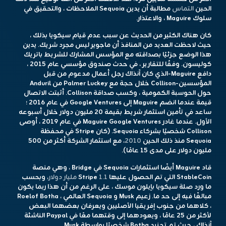
الحين
التماس
مطالبة أن يدين Sequoia الملاحظات ، والتحقيق في
سلوك Maguire ، والاعتذار.
كان هناك الكثير من الحديث عن سبب عدم قيام سيكويا بذلك ،
حيث لاحظت العديد من المنافذ أن ماجوير ليس مجرد شريك. يدين
هذا الوضع جزئيًا بصداقته مع المؤسس المشارك للشريط باتريك
كوليسون. وفقًا للتقارير ، في حدث صندوق مؤسسي عام 2015 ،
دافع Maguire-الذي كان آنذاك رجل أعمال مدعوم من قبل
المؤسسين-Collison خلال حجة مع Palmer Luckey من Anduril
حول الحوسبة الكمومية ، وكسب صداقة Collison. أثبتت الاتصال
قيمة عندما انضم Maguire إلى Google Ventures في عام 2016 ؛
ساعد في تأمين استثمار شريط بقيمة 20 مليون دولار خلال أسبوعه
الأول. عندما غادر Maguire Google Ventures في عام 2019 ، أوصى
Collison شخصيًا بشركاء Sequoia. (كان Stripe في محفظة
Sequoia منذ ذلك الحين
2010
، مع استثمار الشركة أكثر من 500
مليون دولار على مدى 15 عامًا).
قاد Maguire أيضًا استثمارات Sequoia في Bridge ، وهي منصة
StableCoin التي تم الحصول عليها Stripe
1.1 مليار دولار
، وبحسب
ما ورد صلة سيكويا بإيلون موسك ، على الرغم من أن هذا ربما يكون
مبالغًا فيه إلى حد ما. زعيم Musk و Sequoia العالمي ، Roelof Botha
، كلاهما من جنوب إفريقيا الأصليين ويعرفان بعضهما البعض
لأكثر من 25 عامًا ، ويعودهما إلى وقتهما معًا في Paypal الناشئة
آنذاك ، حيث تم تجنيد Botha شخصيًا بواسطة Musk.