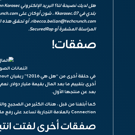
هل لديك نصيحة لنا؟ البريد الإلكتروني Kirsten Korosec في
ribecca.bellan@techcrunch.com.
أو تحقق
هذه ا
المراسلة المشفرة أو SecuredRop.
صفقات!
ائتمانات الصور
في حلقة أخرى من “هل هي 2016؟”
ريفيان
micromobility spinout
بعد عن منتجها الأول.
كما أبلغنا من قبل ، هناك الكثير من الضجيج والتو
Connection بالعلامة التجارية تساعد على رفع ملفها الشخصي.
صفقات أخرى لفتت انتبا