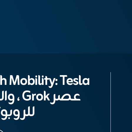
عصر ok
للروبو