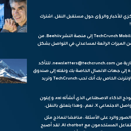
كزي للأخبار والرؤى حول مستقبل النقل. اشترك
من
Bee الكثير من الميزات الرائعة لمساعدتي في التواصل بشكل
ستستمر رسائل البريد الإلكتروني في النشرة الإخبارية من newsletters@techcrunch.com. للتأكد
لاه إلى جهات الاتصال الخاصة بك ونقله إلى صندوق
الوارد الأساسي الخاص بك. هذا يخبر مزود خدمة الإنترنت الخاص بك أنك تحب TechCrunch وتريد
موذج الذكاء الاصطناعى الذي أنشأته
xai
، و
إيلون
عم ، وهذا يتعلق بالنقل.
لذي يمكنه تحليل الصور والرد على الأسئلة ، منافسًا لنماذج مثل
chatgpt من Openai. أصبح Grok محور X ، حيث يتفاعل المستخدمون مع AI chatbot. لقد أصبح