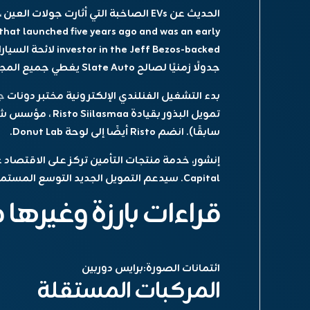
الحديث عن EVs الصاخبة التي أثارت جولات العين ، مراسل كبير
 that launched five years ago and was an early
investor in the Jeff Bezos-backed
لائحة السيار
جدولًا زمنيًا لصالح Slate Auto يغطي جميع المجارف والأخبار. سنقوم بتحديث هذا بانتظام.
بدء التشغيل الفنلندي الإلكترونية
مختبر دونات
جمع 
سابقًا). انضم Risto أيضًا إلى لوحة Donut Lab.
إنشور
، خدمة منتجات التأمين تركز على الاقتصاد 
Capital. سيدعم التمويل الجديد التوسع المستمر لشركة Inshur في جميع أنحاء الولايات المتحدة.
قراءات بارزة وغيرها 
ائتمانات الصورة:
برايس دوربين
المركبات المستقلة