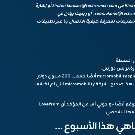
kirsten.korosec@techcrunch.com
أو إشارة
بلدي في Kkorosec.07 ، شون أوكان على sean.okane@techcrunch.com ، أو ريبيكا بيلان في
لتعليمات
لمعرفة كيفية الاتصال بنا عبر تطبيقات
ة:
برايس دوربين
أيضًا
جمعت 200 مليون دولار
أخرى بتقييم ما بعد المال بقيمة مليار دولار. نعم ، هذا صحيح ، شركة micromobility التي لم تكشف
قع أيضًا – و
جوني آف
من المؤكد أن Lovefrom
هي هذا الأسبوع …