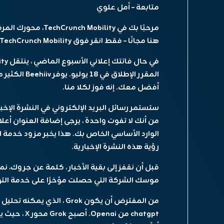
متابعة – أمل علوي
مرحبًا بك في
TechCrunch Mobility
، محورك المر
هنا مجانًا – فقط انقر فوق TechCrunch Mobility!
في حال فاتتك إعلاني الأسبوع الماضي ، ينتقل TechCrunch Mobility إلى منصة النشر Beehiiv.
المقرر الإطلاق في 18 يوليو.
يوفر hiiv
أفضل معك. إنه فوز لكلا منا.
من أنك لا تفوت واحدة ، يرجى إضافة العنوان أع
رؤية هذه النشرة الإخبارية.
قبل أن نقفز إلى بقية الأخبار ، كلمة عن
جروك
، ن
موسك
الشركة التي حصلت مؤخرًا على خدمة التواصل الاجتماعي X. ن
من المفترض أن يكون Grok ، ا