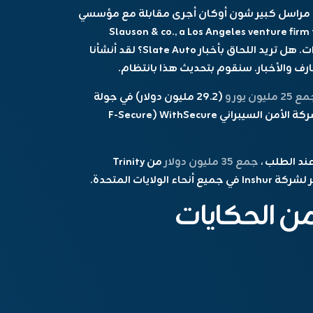
شون أوكان
أجرى مقابلة مع مؤسسي
Slauson & co
., a Los Angeles venture firm
ات
. هل تريد اللحاق بأخبار Slate Auto؟ لقد أنشأنا
25 مليون يورو
(29.2 مليون دولار) في جولة
تمويل البذور بقيادة Risto Siilasmaa ، مؤسس شركة الأمن السيبراني WithSecure (F-Secure
عند الطلب ،
جمع 35 مليون دولار
من Trinity
من الحكايات