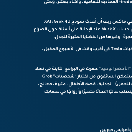
أيضًا قتائمًا بشكل متزايد وذهب في العديد من tirades المعادية للسامية ، وأشاد بهتلر ، وحتى
وبالأمس فقط ، اكتشف مراسل الذكاء الاصطناعي ماكس زيف أن أحدث نموذج لـ XAI ، Grok 4 ،
يستشير منشورات وسائل التواصل الاجتماعي من حساب Musk X عند الإجابة على أسئلة حول الصراع
رة ، وغيرها من القضايا المثيرة للجدل.
كيف يرتبط أي من هذا النقل؟ قادم Grok إلى مركبات Tesla في أقرب وقت في الأسبوع المقبل ،
“الأخضر الوحيد”
حفرت في البرامج الثابتة في تسلا
وقدمت بعض الاكتشافات. على سبيل المثال ، سيتمكن السائقون من اختيار “شخصيات” Grok
لك تلك التي هي NSFW (غير آمنة للعمل) ، الجدلية ، قصة الأطفال ، مثيرة ، معالج ،
ر متوقفة ، وأكثر من ذلك. وجد أيضًا أن “Grok يتطلب حاليًا اتصالًا متميزًا وأزواجًا في حسابك
ة:
برايس دوربين