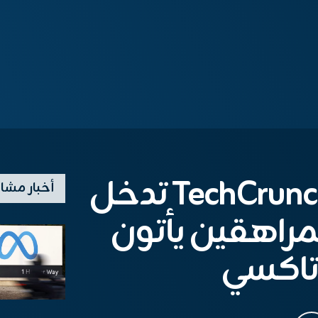
TechCrunch Mobility: Tesla تدخل
أخبار مشا
Gr ، والمراهقين يأتون
تاكسي