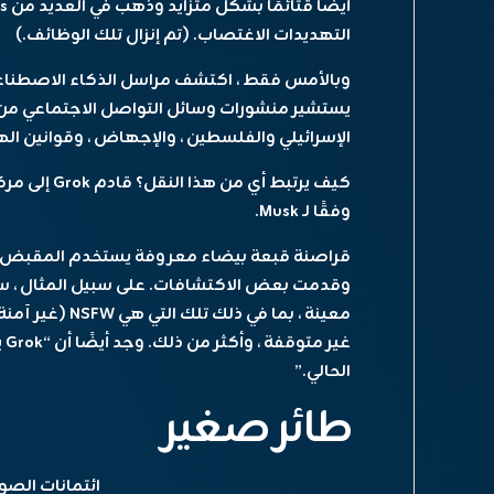
التهديدات الاغتصاب. (تم إنزال تلك الوظائف.)
الإسرائيلي والفلسطين ، والإجهاض ، وقوانين الهج
وفقًا لـ Musk.
قراصنة قبعة بيضاء معروفة يستخدم المقبض
معينة ، بما في ذ
غي
الحالي.”
طائر صغير
ائتمانات الصور