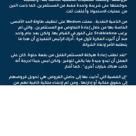
حوكمتها على شريحة واحدة فقط من المستثمرين. كما باعت اثنين
من عمليات الاستحواذ وأغلقت ثلث.
من الناحية النقدية ، عملت Medium على تنظيف طاولة الحد الأقصى
الخاصة بها من خلال إعادة التفاوض مع المستثمرين ، والتي لم
يرغب Stubblebine على الفور في القيام بها. ولكن بعد عام واحد
منذ أن أثيرت الفكرة لأول مرة ، أدرك الرئيس التنفيذي أن هذا ما
يتطلبه الأمر لإنقاذ الشركة.
“لقد تطلب إعادة هيكلة المستثمر القليل من بقعة حلوة. كان على
العمل أن تبدو جيدة بما يكفي لتوفير ، ولكن ليس جيدًا لدرجة أنه
كانت هناك خيارات أخرى” ، كما أشار.
“إن القضية التي أدليت بها إلى حاملي القروض هي تحويل قروضهم
إلى حقوق ملكية أو إدارتها ، ومن ثم لإنشاء ملكية كافية لهم من
خلال الذهاب إلى بقية المستثمرين بشروط من أجل الخلاصة” ،
أوضح Stubblebine. شارك ستة من أصل 113 مستثمرًا في الخلاصة ،
حيث تم تخفيف حصص المستثمر وتم التخلي عن حقوق خاصة
مثل تفضيلات التصفية وأدوار الحوكمة. (صرخ أيضًا إلى VCs الذين
كان من السهل العمل معهم كشركاء ، بما في ذلك روس فوبيني
في
XYZ
، مارك سوتر في
مقدما
و
Greylock
و
شرارة
، و
A16Z
.)
كان على المتوسطة خفض التكاليف أيضًا ، من خلال تسريح العمال
– من 250 شخصًا إلى 77 شخصًا فقط – ومن خلال التحسين