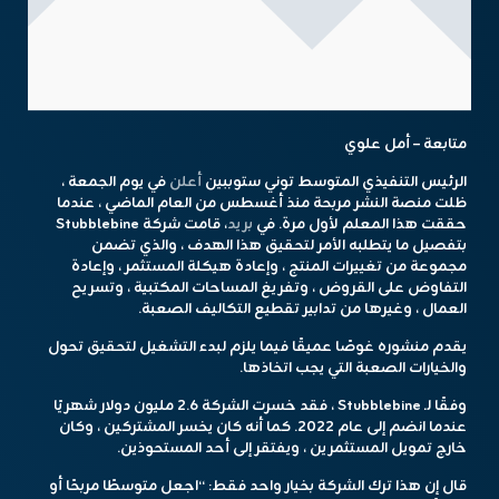
متابعة – أمل علوي
الرئيس التنفيذي المتوسط توني ستوببين
أعلن
في يوم الجمعة ،
ظلت منصة النشر مربحة منذ أغسطس من العام الماضي ، عندما
حققت هذا المعلم لأول مرة. في
بريد
، قامت شركة Stubblebine
بتفصيل ما يتطلبه الأمر لتحقيق هذا الهدف ، والذي تضمن
مجموعة من تغييرات المنتج ، وإعادة هيكلة المستثمر ، وإعادة
التفاوض على القروض ، وتفريغ المساحات المكتبية ، وتسريح
العمال ، وغيرها من تدابير تقطيع التكاليف الصعبة.
يقدم منشوره غوصًا عميقًا فيما يلزم لبدء التشغيل لتحقيق تحول
والخيارات الصعبة التي يجب اتخاذها.
وفقًا لـ Stubblebine ، فقد خسرت الشركة 2.6 مليون دولار شهريًا
عندما انضم إلى عام 2022. كما أنه كان يخسر المشتركين ، وكان
خارج تمويل المستثمرين ، ويفتقر إلى أحد المستحوذين.
قال إن هذا ترك الشركة بخيار واحد فقط: “اجعل متوسطًا مربحًا أو