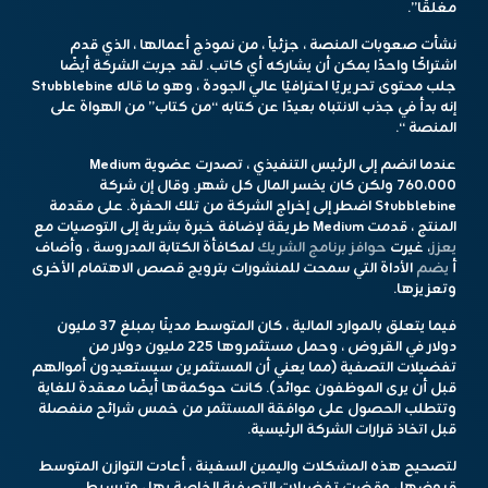
مغلقًا”.
نشأت صعوبات المنصة ، جزئياً ، من نموذج أعمالها ، الذي قدم
اشتراكًا واحدًا يمكن أن يشاركه أي كاتب. لقد جربت الشركة أيضًا
جلب محتوى تحريريًا احترافيًا عالي الجودة ، وهو ما قاله Stubblebine
إنه بدأ في جذب الانتباه بعيدًا عن كتابه “من كتاب” من الهواة على
المنصة “.
عندما انضم إلى الرئيس التنفيذي ، تصدرت عضوية Medium
760،000 ولكن كان يخسر المال كل شهر. وقال إن شركة
Stubblebine اضطر إلى إخراج الشركة من تلك الحفرة. على مقدمة
المنتج ، قدمت Medium طريقة لإضافة خبرة بشرية إلى التوصيات مع
يعزز
، غيرت
حوافز برنامج الشريك
لمكافأة الكتابة المدروسة ، وأضاف
أ
يضم
الأداة التي سمحت للمنشورات بترويج قصص الاهتمام الأخرى
وتعزيزها.
فيما يتعلق بالموارد المالية ، كان المتوسط مدينًا بمبلغ 37 مليون
دولار في القروض ، وحمل مستثمروها 225 مليون دولار من
تفضيلات التصفية (مما يعني أن المستثمرين سيستعيدون أموالهم
قبل أن يرى الموظفون عوائد). كانت حوكمةها أيضًا معقدة للغاية
وتتطلب الحصول على موافقة المستثمر من خمس شرائح منفصلة
قبل اتخاذ قرارات الشركة الرئيسية.
لتصحيح هذه المشكلات واليمين السفينة ، أعادت التوازن المتوسط
قروضها ، وقضت تفضيلات التصفية الخاصة بها ، وتبسيط