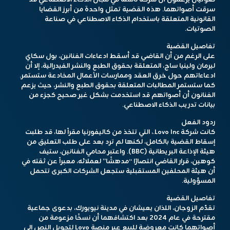
سرقت أصواتهما. هذه القضية تمثل واحدة من أبرز القضايا
القانونية المتعلقة باستخدام الذكاء الاصطناعي في صناعة
الصوتيات.
تفاصيل القضية
على الرغم من أن القاضي قد أسقط ادعاءات الفنانين، بول سكاي
ليرمان ولينيا ساج، المتعلقة بحقوق الطبع والنشر الفيدرالية، إلا أن
ادعاءاتهم حول خرق العقد وممارسات الأعمال المخادعة ستستمر.
كما ستستمر المطالبات المتعلقة بحقوق الطبع والنشر، حيث يزعم
الفنانون أن أصواتهم قد استخدمت بشكل غير صحيح كجزء من
بيانات تدريب الذكاء الاصطناعي.
ردود الفعل
كانت شركة Lovo Inc.، التي تتخذ من كاليفورنيا مقراً لها، قد طلبت
إسقاط القضية بالكامل، لكنها لم ترد بعد على طلب التعليق من
هيئة الإذاعة البريطانية (BBC). واعتبر محامي الفنانين، ستيف
كوهين، قرار القاضي انتصارًا “مدهشًا” لعملائه، معبراً عن ثقته في
أن هيئة المحلفين المستقبلية ستجعل الشركات الكبرى تتحمل
المسؤولية.
تفاصيل القضية
تقدّم الزوجان، اللذان يعيشان في مدينة نيويورك، بدعوى جماعية
مقترحة في عام 2024 بعد اكتشافهما أن نسخًا مزعومة من
أصواتهما كانت معروضة للبيع عبر منصة Lovo لتحويل النص إلى