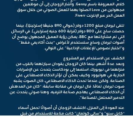
كلام، المعروفة باسم Genny. وأشار الزوجان إلى أن موظفين
مجهولين من Lovo اتصلوا بهما للعمل الصوتي من خلال سوق
العمل الحر عبر الإنترنت Fiverr.
تلقى ليرمان مبلغ 1200 دولار (حوالي 890 جنيهًا إسترلينيًا)، بينما
حصلت ساج على 800 دولار (قرابة 600 جنيه إسترليني). في الرسائل
التي تم مشاركتها مع BBC، يمكن رؤية العميل المجهول يوضح أن
أصوات ليرمان وساج ستستخدم لأغراض “بحث أكاديمي فقط”
و”اختبار نصوص للإعلانات الإذاعية” على التوالي.
الكشف عن الاستخدام غير المشروع
وبعد عدة أشهر، بينما كان الزوجان يقودان سيارتهما بالقرب من
منزلهما في نيويورك، استمعا إلى بودكاست يتحدث عن الإضرابات
الجارية في هوليوود وكيف يمكن أن تؤثر الذكاء الاصطناعي على
الصناعة. ولكن عندما تحدث الذكاء الاصطناعي، كان الصوت يشبه
صوت ليرمان تمامًا. قال ليرمان في مقابلة سابقة: “كان من المدهش
أن الذكاء الاصطناعي يهاجم صناعة الترفيه، وهنا صوتي يتحدث عن
التدمير المحتمل للصناعة”.
عند العودة إلى المنزل، اكتشف الزوجان أن أصواتًا تحمل أسماء
“كايل سنو” و”سالي كولمان” كانت متاحة للاستخدام من قبل
المشتركين في Lovo. كما وجدا أن النسخة المزعومة من صوت ساج
كانت تستخدم في فيديو لجمع التبرعات للمنصة، بينما تم استخدام
صوت ليرمان في إعلان على صفحة الشركة على يوتيوب.