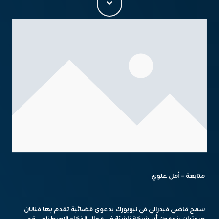
متابعة – أمل علوي
سمح قاضي فيدرالي في نيويورك بدعوى قضائية تقدم بها فنانان
صوتيان يزعمون أن شركة ناشئة في مجال الذكاء الاصطناعي قد