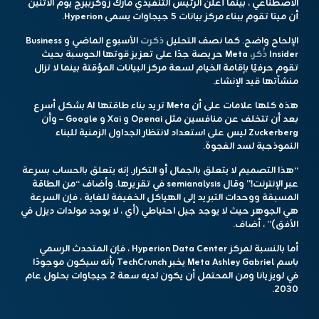
الاصطناعي ، بينما أعلن الرئيس التنفيذي مارك زوكربيرج يوم الاثنين
أن ميتا تقوم ببناء مركز بيانات 5 جيجاوات يسمى Hyperion.
الإلحاح واضح. كما نصف التحليل
ذكرت
الأسبوع الماضي و Business
Insider
ذُكر
، Meta حريصة جدًا على تعزيز قوتها الحوسبة بحيث
تقوم حرفيًا بإقامة الخيام لسعة مركز البيانات المؤقتة بينما لا تزال
منشآتها قيد الإنشاء.
هذه كلها علامات على أن Meta تريد بناء طاقتها AI بشكل أسرع
بعد أن تتخلف عن منافسين مثل Openai و Xai و Google – وأن
Zuckerberg ليس على استعداد لانتظار الجداول الزمنية للبناء
النموذجية لسد الفجوة.
“هذا التصميم لا يتعلق بالجمال أو التكرار. إنه يتعلق بالحساب بسرعة
عبر الإنترنت!” وقال semianalysis في تقريرها. وأضاف “من الطاقة
المسبقة ووحدات التبريد إلى الهياكل الخفيفة للغاية ، فإن السرعة
هي الجوهر حيث لا يوجد جيل احتياطي (أي ، لا يوجد مولدات ديزل في
الأفق)” ، أضاف.
أما بالنسبة لمركز Hyperion Data Center ، فإن المتحدث الرسمي
باسم Meta Ashley Gabriel يخبر TechCrunch بأنه سيكون موجودًا
في لويزيانا ومن المحتمل أن يكون لديه سعة 2 جيجاوات بحلول عام
2030.