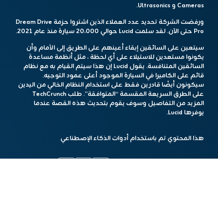
Cameras و Ultrasonics.
ورفضت الشركة تحديد عدد العملاء الذين اشتروا حزمة Dream Drive
Pro حتى الآن. لقد سلمت Lucid حوالي 20،000 سيارة منذ عام 2021.
سيتعين على السائقين إبقاء أعينهم على الطريق إلى الأمام وأن
يكونوا مستعدين للاستيلاء على أي لحظة ، مثل أنظمة مساعدة
السائقين المتنافسة. يقول Lucid إن هذا سيتم القيام به مع نظام
قائم على الكاميرا في السيارة الموجود أعلى عمود التوجيه.
سيكونون أيضًا قادرين فقط على استخدام النظام الخالي من اليدين
على الطرق السريعة المقسمة “المتوافقة”. طلب TechCrunch
المزيد من التفاصيل وسوف يقوم بتحديث هذه القصة عندما
يوفرها Lucid.
هذا المحتوي تم باستخدام أدوات الذكاء الإصطناعي
مشاركة الخبر