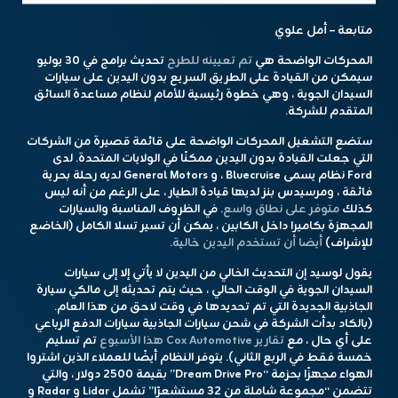
متابعة – أمل علوي
المحركات الواضحة هي
تم تعيينه للطرح
تحديث برامج في 30 يوليو
سيمكن من القيادة على الطريق السريع بدون اليدين على سيارات
السيدان الجوية ، وهي خطوة رئيسية للأمام لنظام مساعدة السائق
المتقدم للشركة.
ستضع التشغيل المحركات الواضحة على قائمة قصيرة من الشركات
التي جعلت القيادة بدون اليدين ممكنًا في الولايات المتحدة. لدى
Ford نظام يسمى Bluecruise ، و General Motors لديه رحلة بحرية
فائقة ، ومرسيدس بنز لديها قيادة الطيار ، على الرغم من أنه ليس
كذلك
متوفر على نطاق واسع
. في الظروف المناسبة والسيارات
المجهزة بكاميرا داخل الكابين ، يمكن أن تسير تسلا الكامل (الخاضع
للإشراف)
أيضا أن تستخدم اليدين خالية
.
يقول لوسيد إن التحديث الخالي من اليدين لا يأتي إلا إلى سيارات
السيدان الجوية في الوقت الحالي ، حيث يتم تحديثه إلى مالكي سيارة
الجاذبية الجديدة التي تم تحديدها في وقت لاحق من هذا العام.
(بالكاد بدأت الشركة في شحن سيارات الجاذبية سيارات الدفع الرباعي
على أي حال ، مع
تقارير Cox Automotive هذا الأسبوع
تم تسليم
خمسة فقط في الربع الثاني). يتوفر النظام أيضًا للعملاء الذين اشتروا
الهواء مجهزًا بحزمة “Dream Drive Pro” بقيمة 2500 دولار ، والتي
تتضمن “مجموعة شاملة من 32 مستشعرًا” تشمل Lidar و Radar و