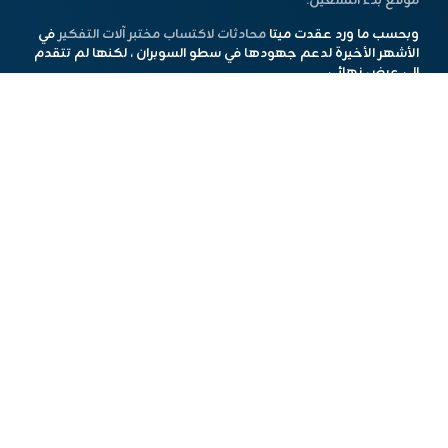
موقع بدء التشغيل.
وبحسب ما ورد عقدت ميتا
محادثات لاكتساب مختبر آلات التفكير
في
الأشهر الأخيرة لدعم جهودها في سطو السوبران ، لكنها لم تتقدم
إلى عرض نهائي.
يعتبر Labor Machines Lab واحدًا من حفنة من الشركات الناشئة التي
يعتقد المستثمرون أنها تهديد شرعي لقيادة مطوري نماذج الذكاء
الاصطناعى اليوم ، مثل Openai و Anthropic و Google Deepmind.
مع المليارات في التمويل ، قد يكون لدى Murati ما يكفي من صندوق
الحرب لتدريب نماذج AI الحدودية. مختبر آلات التفكير سابقًا
أبرز صفقة
مع Google Cloud
لتشغيل نماذج الذكاء الاصطناعى.
من المؤكد أن مختبر Machines Lab لديه معركة شاقة للحاق مع
مختبرات الذكاء الاصطناعي الأخرى. من المحتمل أن يكون ذلك
مصرفيًا على اختراقات بحثية جديدة لتمييزها ؛ ومع ذلك ، فهذه
مهمة صعبة بشكل متزايد مثل Meta و Google Deepmind و
Anthropic و Openai Invest Bloodions في فرق البحث الخاصة بهم.
هذا المحتوي تم باستخدام أدوات الذكاء الإصطناعي