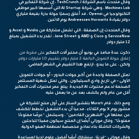
وقال متحدث باسم الشركة لـ TechCrunch ، إن شركة التفكير في
Machines Lab ، وهي شركة AI Startup التي أسسها كبير موظفي
التكنولوجيا في Openai ، قد أغلق رسميًا جولة بذرة بقيمة ملياري
دولار بقيادة Andreessen Horowitz يوم الاثنين.
وقال المتحدث إن الصفقة ، التي تشمل مشاركة من Nvidia و Accel و
ServiceNow و Cisco و AMD و Jane Street ، تقدر بدء التشغيل بمبلغ
12 مليار دولار.
ذكرت عدة منافذ في يونيو أن مختبر آلات التفكير
على مقربة من
إغلاق جولة التمويل البالغة 2 مليار دولار بتقييم 10 مليارات دولار
،
ولكن ، على ما يبدو ، ارتفع هذا التقييم في الشهر الماضي.
تمثل الصفقة واحدة من أكبر جولات البذور – أو جولات التمويل
الأولى – في تاريخ وادي السيليكون ، والتي تمثل شهية المستثمر
الضخمة لدعم مختبرات AI الجديدة. يبلغ عمر مختبرات آلات التفكير
أقل من عام ولم يكشف بعد عن ما يعمل عليه.
ومع ذلك ، قام Murati بتقشير الستار على أول منتج للشركة في
منشور يوم X يوم الثلاثاء ، مدعيا أن بدء التشغيل تخطط للكشف
عن عملها في “الشهرين القادمين” ، وسيشمل “عرضًا مفتوحًا
مفتوحًا”. وقال موراتي أيضًا إن المنتج سيكون مفيدًا للباحثين
والشركات الناشئة بناء نماذج مخصصة لمنظمة العفو الدولية.
وقال موراتي: “قريبًا ، سنشارك أيضًا أفضل علوم لدينا لمساعدة