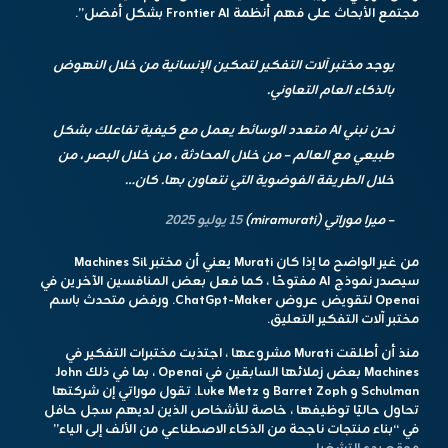
مجتمع الأبحاث على فهم أنظمة Frontier AI بشكل أفضل”.
يوجد مختبر آلات التفكير لتمكين الإنسانية من خلال النهوض
بالذكاء العام التعاوني.
نحن نبني AI متعدد الوسائط يعمل مع كيفية تفاعلك بشكل
طبيعي مع العالم – من خلال المحادثة ، من خلال البصر ، من
خلال الطريقة الفوضوية التي نتعاون بها. كان…
– ميرا موراتي (miramurati)
15 يوليو 2025
من غير الواضح ما إذا كان Murati يعني أن مختبر Machines Sil
سيصدر نموذج AI مفتوحًا ، كما فعل بعض المنافسين الآخرين في
Openai لتقويض عروض ChatGpt-Maker. ورفض متحدث باسم
مختبر آلات التفكير التعليق.
منذ أن أطلقت Murati مشروعها ، اجتذبت مختبرات التفكير في
Machines بعض زملائها السابقين في Openai ، بما في ذلك John
Schulman و Barret Zoph و Luke Metz. تقول موراتي إن شركتها
تحاول حاليًا توظيفها ، خاصة للأشخاص الذين لديهم سجل حافل
في “بناء منتجات ناجحة من الذكاء الاصطناعي من الألف إلى الياء”