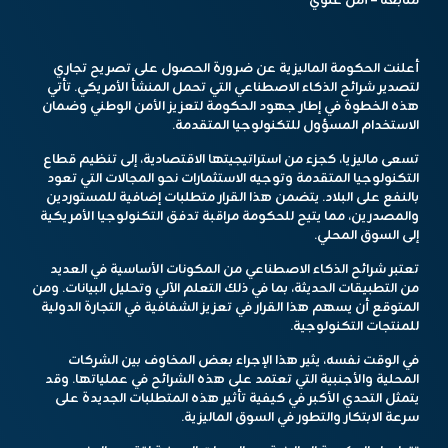
متابعة – أمل علوي
أعلنت الحكومة الماليزية عن ضرورة الحصول على تصريح تجاري
لتصدير شرائح الذكاء الاصطناعي التي تحمل المنشأ الأمريكي. تأتي
هذه الخطوة في إطار جهود الحكومة لتعزيز الأمن الوطني وضمان
الاستخدام المسؤول للتكنولوجيا المتقدمة.
تسعى ماليزيا، كجزء من استراتيجيتها الاقتصادية، إلى تنظيم قطاع
التكنولوجيا المتقدمة وتوجيه الاستثمارات نحو المجالات التي تعود
بالنفع على البلاد. يتضمن هذا القرار متطلبات إضافية للمستوردين
والمصدرين، مما يتيح للحكومة مراقبة تدفق التكنولوجيا الأمريكية
إلى السوق المحلي.
تعتبر شرائح الذكاء الاصطناعي من المكونات الأساسية في العديد
من التطبيقات الحديثة، بما في ذلك التعلم الآلي وتحليل البيانات. ومن
المتوقع أن يسهم هذا القرار في تعزيز الشفافية في التجارة الدولية
للمنتجات التكنولوجية.
في الوقت نفسه، يثير هذا الإجراء بعض المخاوف بين الشركات
المحلية والأجنبية التي تعتمد على هذه الشرائح في عملياتها. وقد
يتمثل التحدي الأكبر في كيفية تأثير هذه المتطلبات الجديدة على
سرعة الابتكار والتطور في السوق الماليزية.