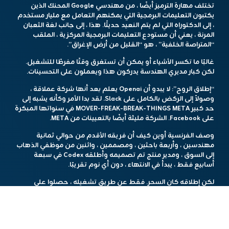
تختلف مهارة الترميز أيضًا ، من مهندسي Google المحنك الذين
يكتبون التعليمات البرمجية التي يمكنهم التعامل مع مليار مستخدم
، إلى الدكتوراه التي لم يتم النعيد حديثًا. هذا ، إلى جانب لغة الثعبان
المرنة ، يعني أن مستودع التعليمات البرمجية المركزية ، الملقب
“المتراصة الخلفية” ، هو “القليل من أرض الإغراق”.
غالبًا ما تكسر الأشياء أو يمكن أن تستغرق وقتًا مفرطًا للتشغيل.
لكن كبار مديري الهندسة يدركون هذا ويعملون على التحسينات.
“إطلاق الروح”:
لا يبدو أن Openai يعلم بعد أنها شركة عملاقة ،
وصولاً إلى الركض بالكامل على Slack. لقد بدا الأمر وكأنه يشبه إلى
حد كبير MOVER-FREAK-BREAK-THINGS META في سنواتها المبكرة
على Facebook. الشركة مليئة أيضًا بالتعيينات من META.
وصف الفرنسية أوين كيف أن فريقه الأقدم من حوالي ثمانية
مهندسين ، وأربعة باحثين ، ومصممين ، واثنين من موظفي الذهاب
إلى السوق ، ومدير منتج تم تصميمه وأطلقه Codex في سبعة
أسابيع فقط ، يبدأ في الانتهاء ، دون أي نوم تقريبًا.
لكن إطلاقه كان السحر. فقط عن طريق تشغيله ، حصلوا على
المستخدمين. “لم أر أبدًا منتجًا يحصل على ارتفاع فوري فقط من
الظهور في الشريط الجانبي الأيسر ، ولكن هذه هي قوة ChatGpt.”
حوض السمك السري:
ChatGPT هي شركة مرتفعة للغاية. وأدى
ذلك إلى ثقافة السرية في محاولة لتسربات الجمهور. في الوقت نفسه