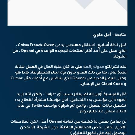
متابعة – أمل علوي
قبل ثلاثة أسابيع ، استقال مهندس يدعى Calvin French-Owen ،
الذي عمل على أحد أكثر المنتجات الجديدة الواعدة في Openai ، من
الشركة.
لقد نشر للتو
مدونة رائعة
على ما كان عليه الحال في العمل هناك
لمدة عام ، بما في ذلك العدو بدون نوم لبناء المخطوطة. هذا هو
وكيل الترميز الجديد من Openai الذي يتنافس مع أدوات مثل Cursor
و Claud Code من الإنسان.
قال الفرنسية أوين إنه لم يغادر بسبب أي “دراما” ، ولكن لأنه يريد
العودة إلى مؤسس بدء التشغيل. كان مؤسسًا مشاركًا لقطاع بدء
تشغيل بيانات العميل ، والذي تم شراؤه بواسطة Twilio في عام
2020 مقابل 3.2 مليار دولار.
لن يفاجئ بعض ما كشفه عن ثقافة Openai أحدًا ، لكن الملاحظات
الأخرى تقاتل بعض المفاهيم الخاطئة حول الشركة. (لا يمكن
الوصول إليه على الفور للتعليق.)