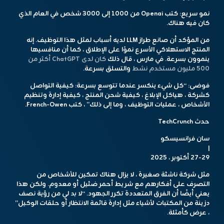
نمو سريع:
كتب Openai من 1000 إلى 3000 شخص في العام الذي
كان فيه هناك.
من المؤكد أن صانع طراز LLM لديه أسباب لمثل هذا التوظيف. إنه
المنتج الاستهلاكي الأسرع نموًا على الإطلاق ، كما أن منافسيها
ينموون بسرعة. في مارس ، قال ذلك
كان لدى ChatGPT أكثر من
500 مليون مستخدم نشط
والتسلق بسرعة.
فوضى:
“كل شيء ينكسر عندما تتوسع بسرعة: كيفية التواصل
كشركة ، هياكل الإبلاغ ، كيفية شحن المنتج ، كيفية إدارة وتنظيم
الأشخاص ، عمليات التوظيف ، وما إلى ذلك” ، كتب French-Owen.
حدث TechCrunch
سان فرانسيسكو
|
27-29 أكتوبر ، 2025
مثل شركة ناشئة صغيرة ، لا يزال هناك تمكين للأشخاص من
التصرف على أفكارهم مع شريط أحمر ضئيل أو معدوم. ولكن هذا
يعني أيضًا أن الفرق المتعددة تكرر الجهود. “لا بد لي من رؤية نصف
دزينة من المكتبات لأشياء مثل إدارة قائمة الانتظار أو حلقات الوكيل”
، عرض كأمثلة.