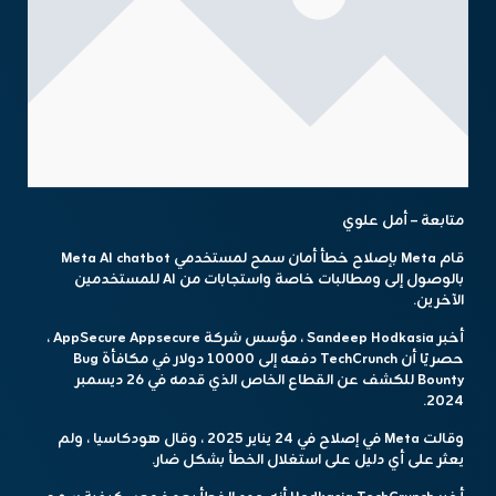
متابعة – أمل علوي
قام Meta بإصلاح خطأ أمان سمح لمستخدمي Meta AI chatbot
بالوصول إلى ومطالبات خاصة واستجابات من AI للمستخدمين
الآخرين.
أخبر Sandeep Hodkasia ، مؤسس شركة AppSecure Appsecure ،
حصريًا أن TechCrunch دفعه إلى 10000 دولار في مكافأة Bug
Bounty للكشف عن القطاع الخاص الذي قدمه في 26 ديسمبر
2024.
وقالت Meta في إصلاح في 24 يناير 2025 ، وقال هودكاسيا ، ولم
يعثر على أي دليل على استغلال الخطأ بشكل ضار.