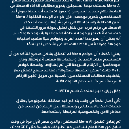
أخبر Hodkasia TechCrunch أنه حدد الخطأ بعد فحص كيفية سمح
Meta AI لمستخدميها المسجلين بتحرير مطالبات الذكاء الاصطناعى
الخاصة بهم بتجديد النصوص والصور. اكتشف أنه عندما يقوم أحد
المستخدمين بتحرير موجهه ، فإن خوادم الولادة الخلفية لـ Meta
تُعين المطالبة واستجابتها التي تم إنشاؤها بواسطة الذكاء
الاصطناعي برقم فريد. من خلال تحليل حركة مرور الشبكة في
متصفحه أثناء تحرير موجه منظمة العفو الدولية ، وجد هودكاسيا
أنه يمكن أن يغير هذا العدد الفريد وخوادم ميتا ستعيد استجابة
موجهة ومولدة من الذكاء الاصطناعى لشخص آخر تمامًا.
يعني الأخطاء أن خوادم Meta لم تتحقق بشكل صحيح للتأكد من أن
المستخدم يطلب المطالبة واستجابةها معتمدة لرؤيتها. وقال
هودكاسيا إن الأرقام السريعة التي تم إنشاؤها بواسطة خوادم
Meta كانت “يمكن تخمينها بسهولة” ، مما قد يسمح لممثل ضار
بتكشيف مطالبات المستخدمين الأصلية عن طريق تغيير الأرقام
السريعة بسرعة باستخدام الأدوات الآلية.
وقال ريان دانيلز المتحدث باسم META ، “
تأتي أخبار الخطأ في وقت يتدافع فيه عمالقة التكنولوجيا لإطلاق
منتجات الذكاء الاصطناعي وصقلها ، على الرغم من العديد من
مخاطر الأمن والخصوصية المرتبطة باستخدامها.
تم إطلاق تطبيق Meta AI المستقل ، والذي ظهر لأول مرة في وقت
سابق من هذا العام للتنافس مع تطبيقات منافسة مثل ChatGPT ،