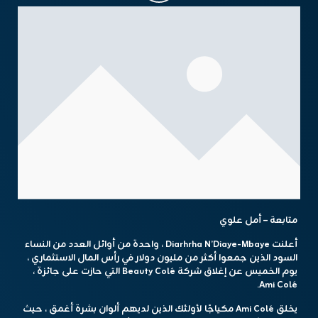
متابعة – أمل علوي
أعلنت Diarhrha N’Diaye-Mbaye ، واحدة من أوائل العدد من النساء
السود الذين جمعوا أكثر من مليون دولار في رأس المال الاستثماري ،
يوم الخميس عن إغلاق شركة Beauty Colé التي حازت على جائزة ،
Ami Colé.
يخلق Ami Colé مكياجًا لأولئك الذين لديهم ألوان بشرة أغمق ، حيث