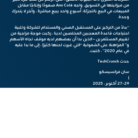
من ميزانيتها في التسويق. واجه Ami Colé صعودًا وإنتاجًا مقابل
المبيعات في البيع بالتجزئة: أسبوع واحد يبيع مباشرة ، وآخر لا يتحرك
وحدة.
“بدلاً من التركيز على المستقبل الصحي والمستدام للشركة وتلبية
احتياجات قاعدة المعجبين المخلصين لدينا ، ركبت موجة مزاجية من
تقييم المستثمرين – الذين بدا أن بعضهم لديه موقف تجاه الأسهم
و” المراهنة على الشمولية “التي غيرت لحنها كثيرًا ، إلى ما بدا عليه
في عام 2020” ، كتبت.
حدث TechCrunch
سان فرانسيسكو
|
27-29 أكتوبر ، 2025
السلالة تأتي كتمويل مشروع ل
حقق المؤسسون السود أدنى
مستوى متعدد السنوات
في المناخ السياسي الذي لم ينتهك أي شيء
ينظر إليه على أنه DEI. أنهت N’Diaye-Mbaye إعلانها بالقول إنه على
الرغم من أن هذا الفصل في حياتها كان ينتهي ، لم يتم عمل
عملها.
قالت: “ما زلت أؤمن بالجمال – في كل مستوى – وأتطلع إلى اكتشاف
ما سيحدث بعد ذلك”.