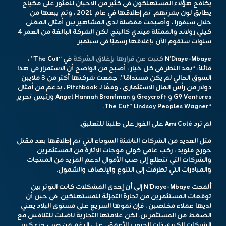
يكافح هؤلاء المستهلكون في كثير من الأحيان للعثور على مكياج
يطابق لون بشرتهم. تم إطلاقها في عام 2021 ، وتم بيعها من
خلال سيفورا ، وأصبحت مفضلة لدى المشاهير بين أمثال المغني
كيلي رولاند والممثلة ميندي كالينج. لكن الشركة البالغة من العمر 4
سنوات ستقوم الآن بإغلاقها رسميًا في سبتمبر.
N’Diaye-Mbaye
كتبت عن قرارها بإغلاق الشركة
في “The Cut” ،
قائلاً: “بعد النظر في كل خيار ، أصبح من الواضح أن الاستمرار في هذا
السوق الحالي لم يكن مستدامًا”. جمعت شركتها أكثر من 3 ملايين
دولار من رأس المال الاستثماري ، وفقًا لـ Pitchbook ، بدعم من أمثال
G9 Ventures و Greycroft و Angel Hannah Bronfman ورئيس تحرير
“The Cut” Lindsay Peoples Wagner.
لم ترد Ami Colé على الفور على طلبنا للتعليق.
مثل العديد من الشركات الناشئة السوداء التي تم إطلاقها بعد مقتل
جورج فلويد ، ركب عامي كولي موجات الإثارة من المستثمرين
والشركات التي تتطلع إلى صب الأموال لدعم المزيد من المنتجات
والمبادرات التي تطرقت إلى التنوع والإنصاف والشمول.
ألمحت N’Diaye-Mbaye إلى أن إحدى المشكلات كانت التوتر بين
توقعات المستثمرين من تجارة التجزئة للمستهلكين. في حين أن
لديها عملاء مخلصين ، فإن نموها السريع على مستوى البلاد يعني
الضغط من المستثمرين. لكن علامتها التجارية ناضلت للتنافس مع
الشركات الكبرى ذات الجيوب الأعمق ، على الرغم من صب جزء كبير