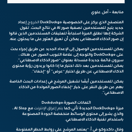
متابعة – أمل علوي
المتصفح الذي يركز على الخصوصية DuckDuckgo
الخروج
إعداد
جديد يتيح للمستخدمين تصفية صور AI في نتائج البحث. تقول
الشركة إنها تطلق الميزة استجابةً لتعليقات المستخدمين الذين قالوا
إن صور الذكاء الاصطناعى يمكن أن تعيق العثور على ما يبحثون عنه.
يمكن للمستخدمين الوصول إلى الإعداد الجديد عن طريق إجراء بحث
على DuckDuckgo والتوجه إلى علامة التبويب الصور. من هناك ،
سيرون قائمة جديدة منسدلة بعنوان “صور الذكاء الاصطناعي”.
يمكن للمستخدمين بعد ذلك اختيار ما إذا كانوا يريدون رؤية محتوى
الذكاء الاصطناعي عن طريق اختيار “عرض” أو “إخفاء”.
يمكن للمستخدمين أيضًا تشغيل المرشح في إعدادات البحث الخاصة
بهم عن طريق النقر على خيار “إخفاء الصور المولدة من الذكاء
الاصطناعي”.
ائتمانات الصورة:
Duckduckgo
ميزة DuckDuckgo الجديدة تأتي كما
يتم إغراق الإنترنت
مع AI Slop ،
والذي يشير إلى محتوى الوسائط منخفضة الجودة المصنوعة
باستخدام تقنية الذكاء الاصطناعي.
وقال داكدوكو في أ: “يعتمد المرشح على روابط الحظر المفتوحة