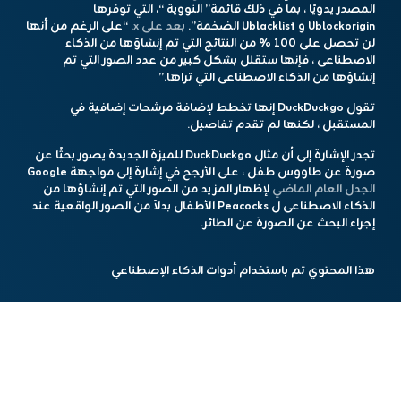
المصدر يدويًا ، بما في ذلك قائمة” النووية “، التي توفرها
Ublockorigin و Ublacklist الضخمة”.
بعد على x
. “على الرغم من أنها
لن تحصل على 100 ٪ من النتائج التي تم إنشاؤها من الذكاء
الاصطناعى ، فإنها ستقلل بشكل كبير من عدد الصور التي تم
إنشاؤها من الذكاء الاصطناعى التي تراها.”
تقول DuckDuckgo إنها تخطط لإضافة مرشحات إضافية في
المستقبل ، لكنها لم تقدم تفاصيل.
تجدر الإشارة إلى أن مثال DuckDuckgo للميزة الجديدة يصور بحثًا عن
صورة عن طاووس طفل ، على الأرجح في إشارة إلى مواجهة Google
الجدل العام الماضي
لإظهار المزيد من الصور التي تم إنشاؤها من
الذكاء الاصطناعى ل Peacocks الأطفال بدلاً من الصور الواقعية عند
إجراء البحث عن الصورة عن الطائر.
هذا المحتوي تم باستخدام أدوات الذكاء الإصطناعي
مشاركة الخبر