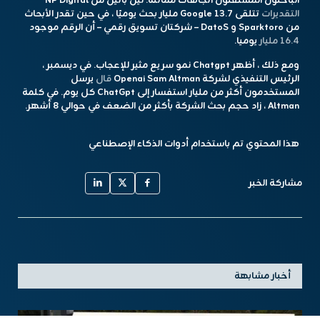
الباحثون المستقلون اتجاهات مماثلة. نيل باتيل من NP Digital
التقديرات
تتلقى Google 13.7 مليار بحث يوميًا ، في حين تقدر الأبحاث
من Sparktoro و DatoS – شركتان تسويق رقمي – أن الرقم موجود
16.4 مليار
يوميا.
ومع ذلك ، أظهر Chatgpt نمو سريع مثير للإعجاب. في ديسمبر ،
الرئيس التنفيذي لشركة Openai Sam Altman
قال
يرسل
المستخدمون أكثر من مليار استفسار إلى ChatGpt كل يوم. في كلمة
Altman ، زاد حجم بحث الشركة بأكثر من الضعف في حوالي 8 أشهر.
هذا المحتوي تم باستخدام أدوات الذكاء الإصطناعي
مشاركة الخبر
أخبار مشابهة