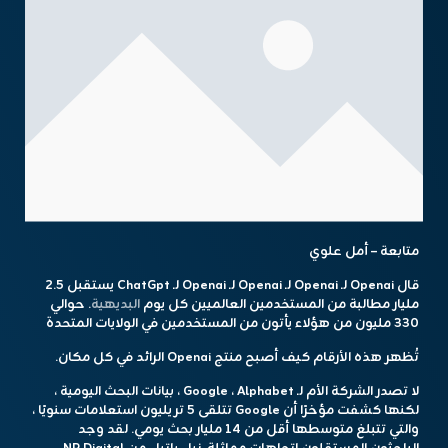
متابعة – أمل علوي
قال Openai لـ Openai لـ Openai لـ Openai لـ ChatGpt يستقبل 2.5
مليار مطالبة من المستخدمين العالميين كل يوم
البديهية
. حوالي
330 مليون من هؤلاء يأتون من المستخدمين في الولايات المتحدة
تُظهر هذه الأرقام كيف أصبح منتج Openai الرائد في كل مكان.
لا تصدر الشركة الأم لـ Google ، Alphabet ، بيانات البحث اليومية ،
لكنها كشفت مؤخرًا أن Google تتلقى 5 تريليون استعلامات سنويًا ،
والتي تتبلغ متوسطها أقل من 14 مليار بحث يومي. لقد وجد