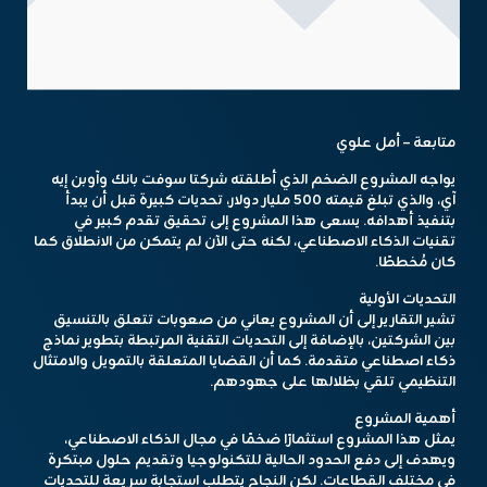
متابعة – أمل علوي
يواجه المشروع الضخم الذي أطلقته شركتا سوفت بانك وآوبن إيه
آي، والذي تبلغ قيمته 500 مليار دولار، تحديات كبيرة قبل أن يبدأ
بتنفيذ أهدافه. يسعى هذا المشروع إلى تحقيق تقدم كبير في
تقنيات الذكاء الاصطناعي، لكنه حتى الآن لم يتمكن من الانطلاق كما
كان مُخططًا.
التحديات الأولية
تشير التقارير إلى أن المشروع يعاني من صعوبات تتعلق بالتنسيق
بين الشركتين، بالإضافة إلى التحديات التقنية المرتبطة بتطوير نماذج
ذكاء اصطناعي متقدمة. كما أن القضايا المتعلقة بالتمويل والامتثال
التنظيمي تلقي بظلالها على جهودهم.
أهمية المشروع
يمثل هذا المشروع استثمارًا ضخمًا في مجال الذكاء الاصطناعي،
ويهدف إلى دفع الحدود الحالية للتكنولوجيا وتقديم حلول مبتكرة
في مختلف القطاعات. لكن النجاح يتطلب استجابة سريعة للتحديات