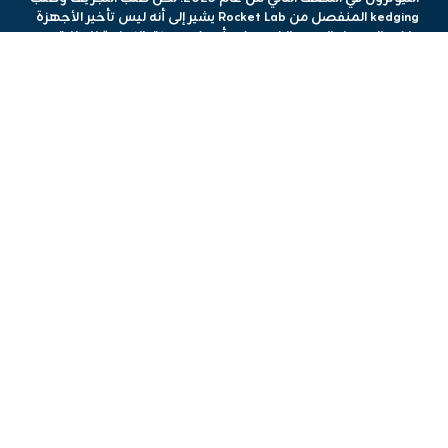
kedging المنفصل من Rocket Lab يشير إلى أنه ليس تأخير الأجهزة
ولكن الوصول البحري الذي يمكن أن يكون عنق الزجاجة للإطلاق
الأول.
يتم استخدام Kedging ، وهي طريقة بحرية غير معروفة ، لضمان أن
تتمكن الباروس من التنقل بأمان في القناة الضحلة الموجودة. كان
العمال يستخدمون سلسلة من المراسي والخطوط لتوجيه البارجة عبر
المياه الضحلة. تسعى الشركة للحصول على إذن لاستخدام هذه
الطريقة خلال نهاية يونيو 2026 أو حتى يكتمل عمل التجريف ،
أيهما يأتي أولاً.
ليس من الواضح كم من الوقت سيستغرق مشروع التجريف. في
حالة عدم اعتماد طلب kedging في الوقت المناسب ، قال Rocket
Lab في تطبيقه إنه سيكون قادرًا على نقل الهياكل عبر الشاطئ
باستخدام سلالم ورافعات. تلقت الشركة إذنًا لما يصل إلى ثلاثة
أحداث اختبار بارجة بارجة-ولكن لا يمكن أن تحدث بين 15 مارس و 31
أغسطس ، لذلك فهي بعيدة عن الحل طويل الأجل.
في تطبيق التجريف ، قامت الشركة بتفصيل العديد من الأساليب
البديلة الأخرى للحصول على أجهزة في الجزيرة ، مثل نقلها عن
طريق الطريق أو منحدر القوارب العامة. ومع ذلك ، تم اعتبار هذه
الطرق في النهاية غير ممكنة لأسباب مثل التكلفة ، وقيود البنية
التحتية ، والطقس.