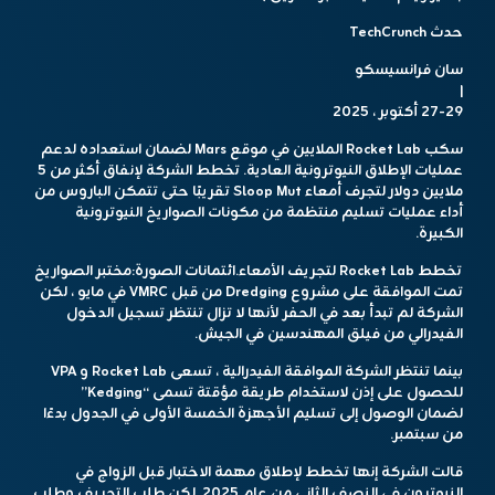
حدث TechCrunch
سان فرانسيسكو
|
27-29 أكتوبر ، 2025
سكب Rocket Lab الملايين في موقع Mars لضمان استعداده لدعم
عمليات الإطلاق النيوترونية العادية. تخطط الشركة لإنفاق أكثر من 5
ملايين دولار لتجرف أمعاء Sloop Mut تقريبًا حتى تتمكن الباروس من
أداء عمليات تسليم منتظمة من مكونات الصواريخ النيوترونية
الكبيرة.
تخطط Rocket Lab لتجريف الأمعاء.
ائتمانات الصورة:
مختبر الصواريخ
تمت الموافقة على مشروع Dredging من قبل VMRC في مايو ، لكن
الشركة لم تبدأ بعد في الحفر لأنها لا تزال تنتظر تسجيل الدخول
الفيدرالي من فيلق المهندسين في الجيش.
بينما تنتظر الشركة الموافقة الفيدرالية ، تسعى Rocket Lab و VPA
للحصول على إذن لاستخدام طريقة مؤقتة تسمى “Kedging”
لضمان الوصول إلى تسليم الأجهزة الخمسة الأولى في الجدول بدءًا
من سبتمبر.
قالت الشركة إنها تخطط لإطلاق مهمة الاختبار قبل الزواج في
النيوترون في النصف الثاني من عام 2025. لكن طلب التجريف وطلب