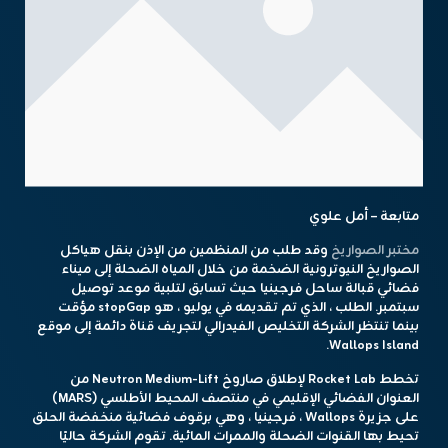
متابعة – أمل علوي
مختبر الصواريخ
وقد طلب من المنظمين من الإذن بنقل هياكل
الصواريخ النيوترونية الضخمة من خلال المياه الضحلة إلى ميناء
فضائي قبالة ساحل فرجينيا حيث تسابق لتلبية موعد توصيل
سبتمبر. الطلب ، الذي تم تقديمه في يوليو ، هو stopGap مؤقت
بينما تنتظر الشركة التخليص الفيدرالي لتجريف قناة دائمة إلى موقع
Wallops Island.
تخطط Rocket Lab لإطلاق صاروخ Neutron Medium-Lift من
العنوان الفضائي الإقليمي في منتصف المحيط الأطلسي (MARS)
على جزيرة Wallops ، فرجينيا ، وهي برقوف فضائية منخفضة الحلق
تحيط بها القنوات الضحلة والممرات المائية. تقوم الشركة حاليًا