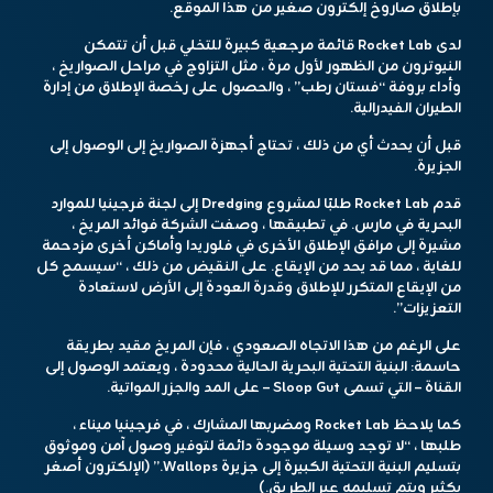
بإطلاق صاروخ إلكترون صغير من هذا الموقع.
لدى Rocket Lab قائمة مرجعية كبيرة للتخلي قبل أن تتمكن
النيوترون من الظهور لأول مرة ، مثل التزاوج في مراحل الصواريخ ،
وأداء بروفة “فستان رطب” ، والحصول على رخصة الإطلاق من إدارة
الطيران الفيدرالية.
قبل أن يحدث أي من ذلك ، تحتاج أجهزة الصواريخ إلى الوصول إلى
الجزيرة.
قدم Rocket Lab طلبًا لمشروع Dredging إلى لجنة فرجينيا للموارد
البحرية في مارس. في تطبيقها ، وصفت الشركة فوائد المريخ ،
مشيرة إلى مرافق الإطلاق الأخرى في فلوريدا وأماكن أخرى مزدحمة
للغاية ، مما قد يحد من الإيقاع. على النقيض من ذلك ، “سيسمح كل
من الإيقاع المتكرر للإطلاق وقدرة العودة إلى الأرض لاستعادة
التعزيزات”.
على الرغم من هذا الاتجاه الصعودي ، فإن المريخ مقيد بطريقة
حاسمة: البنية التحتية البحرية الحالية محدودة ، ويعتمد الوصول إلى
القناة – التي تسمى Sloop Gut – على المد والجزر المواتية.
كما يلاحظ Rocket Lab ومضربها المشارك ، في فرجينيا ميناء ،
طلبها ، “لا توجد وسيلة موجودة دائمة لتوفير وصول آمن وموثوق
بتسليم البنية التحتية الكبيرة إلى جزيرة Wallops.” (الإلكترون أصغر
بكثير ويتم تسليمه عبر الطريق.)