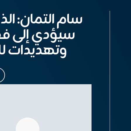
سام التمان: ال
سيؤدي إلى فق
وتهديدات لل