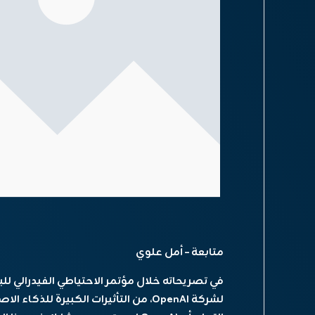
متابعة – أمل علوي
في تصريحاته خلال مؤتمر الاحتياطي الفيدرالي للب
لشركة OpenAI، من التأثيرات الكبيرة ل