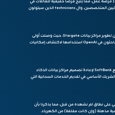
بناء وإدارة هذه المراكز في خلق أكثر من 100,000 فرصة عمل، مما يتيح فرصاً حقيقية للعائلات في
جميع أنحاء البلاد، بدءاً من فرق البناء إلى الكهربائيين المتخصصين، وال technicians الذين سيتولون
في أبيلين، بدأ العمل بالفعل في المرحلة الأولى من تطوير مراكز بيانات Stargate، حيث وصلت أولى
شحنات شرائح GB200 الجديدة من Nvidia، وبدأ الباحثون في OpenAI استخدامها لاكتشاف إمكانيات
بالإضافة إلى ذلك، تعمل OpenAI جنبًا إلى جنب مع SoftBank لإعادة تصميم مراكز بيانات الذكاء
اصطناعي من الألف إلى الياء، ويظل Microsoft الشريك الأساسي في تقديم الخدمات السحابية التي
على نطاق لم نشهده من قبل، مما يذكرنا بأن
مية مذهلة (وإن كانت مقلقة) من الكهرباء.