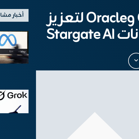
شراكة OpenAI وOracle لتعزيز
أخبار مشا
Starga