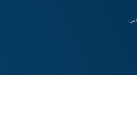
عي.
© جميع الحقوق محفوظة
Novexa-AGI