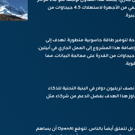
بيانات جديدة في الولايات المتحدة، مجهزة بما يكفي من الأجهزة لاستهلاك 4.5 جيجاوات من
يرة.
مبادرة كجزء من خطة OpenAI الطموحة لتوفير طاقة حاسوبية متطورة، تهدف إلى
ضافة هذا المشروع إلى العمل الجاري في أبيلين،
كساس، فإن OpenAI تتجه نحو تطوير أكثر من 5 جيجاوات من القدرة على معالجة البيانات، مما
وية.
الجاد التزام OpenAI باستثمار نصف تريليون دولار في البنية التحتية للذكاء
جاوز هذا الهدف بفضل الدعم من شركاء مثل
لكن القصة لا تتعلق فقط بالشرائح والسيليكون، بل تتعلق أيضاً بالناس. تتوقع OpenAI أن يساهم