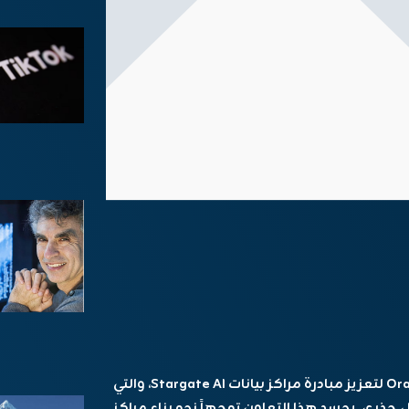
أعلنت OpenAI عن توقيع اتفاقية ضخمة مع Oracle لتعزيز مبادرة مراكز بيانات Stargate AI، والتي
ذري. يجسد هذا التعاون توجهاً نحو بناء مراكز