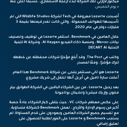
فيكتور لازارتي تلك الشركة لبدء أزعجه الاستثماري ، حسبما أعلن عنه
x يوم الخميس
.
أصبحت Lazarte معروفة في Tech لشركة Wildlife Studios التي تم
تأسيسها للهواتف المحمولة ، والتي كانت تقدر قيمتها بقيمة 3
مليارات دولار في عام 2020.
خلال العامين في Benchmark ، استثمر Lazarte في توظيف وتصنيف
بيانات Mercor ، ومنصة ذكاء الفيديو AI Heygen ، وشركة AI للبنية
التحتية DECART AI.
وكتب في The Post. وقد أبلغ مؤخرًا شركات محفظته عن خططه
لترك مؤشرًا ، وفقًا لمصدر.
Lazarte هو ثاني مستثمر يتنحى عن شراكة Benchmark هذا العام.
أعلنت سارة تافيل في أبريل أنها تنتقل إلى شريك مشروع.
بعد رحيل Lazarte ، من بين الشركاء الباقين في الشركة الطوابق بيتر
فنتون وإريك فيشريا وتشيتان بوتاجونتا.
على عكس معظم شركات VC ، حيث يتلقى كبار الشركاء عادةً حصة
أكبر من رسوم الإدارة والأرباح ، تعمل Benchmark كشراكة متساوية ،
مع تقسيم جميع الشركاء العامين ويعودون على قدم المساواة. لم
يستجب Benchmark و Lazarte على الفور لطلبنا للحصول على
تعليق إضافي.