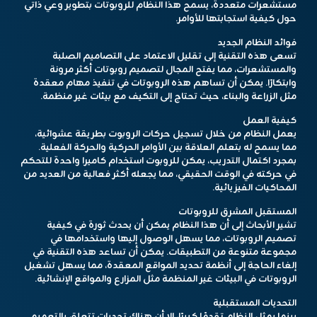
مستشعرات متعددة، يسمح هذا النظام للروبوتات بتطوير وعي ذاتي
حول كيفية استجابتها للأوامر.
فوائد النظام الجديد
تسعى هذه التقنية إلى تقليل الاعتماد على التصاميم الصلبة
والمستشعرات، مما يفتح المجال لتصميم روبوتات أكثر مرونة
وابتكارًا. يمكن أن تساهم هذه الروبوتات في تنفيذ مهام معقدة
مثل الزراعة والبناء، حيث تحتاج إلى التكيف مع بيئات غير منظمة.
كيفية العمل
يعمل النظام من خلال تسجيل حركات الروبوت بطريقة عشوائية،
مما يسمح له بتعلم العلاقة بين الأوامر الحركية والحركة الفعلية.
بمجرد اكتمال التدريب، يمكن للروبوت استخدام كاميرا واحدة للتحكم
في حركته في الوقت الحقيقي، مما يجعله أكثر فعالية من العديد من
المحاكيات الفيزيائية.
المستقبل المشرق للروبوتات
تشير الأبحاث إلى أن هذا النظام يمكن أن يحدث ثورة في كيفية
تصميم الروبوتات، مما يسهل الوصول إليها واستخدامها في
مجموعة متنوعة من التطبيقات. يمكن أن تساعد هذه التقنية في
إلغاء الحاجة إلى أنظمة تحديد المواقع المعقدة، مما يسهل تشغيل
الروبوتات في البيئات غير المنظمة مثل المزارع والمواقع الإنشائية.
التحديات المستقبلية
بينما يمثل النظام تقدمًا كبيرًا، إلا أن هناك تحديات تتعلق بالتعميم