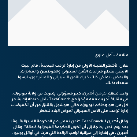
متابعة – أمل علوي
خلال الأشهر القليلة الأولى من إدارة ترامب الجديدة ، قام البيت
الأبيض بقطع ميزانيات الأمن السيبراني والموظفين والمبادرات.
والبعض ، بما في ذلك
خبراء الأمن السيبراني
و
المشرعون
، ليسوا
سعداء بذلك.
واحد منهم
كولين أهيرن
، كبير مسؤولي الإنترنت في ولاية نيويورك.
في مقابلة أجريت معه مؤخراً مع TechCrunch ، قال Ahern إنه يشعر
كل من هو وحاكم نيويورك كاثي هوشول بالقلق من أن تخفيضات
إدارة ترامب على الأمن السيبراني تعرض البلاد للخطر.
وقال أهيرن لـ TechCrunch: “نحن نعمل مع الحكومة الفيدرالية يومًا
بعد يوم. نحن بحاجة إلى أن تكون الحكومة الفيدرالية فعالة”. وقال
أهيرن ، في إشارة إلى ميزانية ترامب الرائدة التي مرت في أوائل يوليو ،