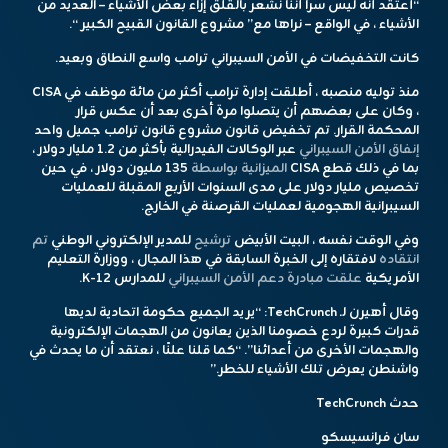
“أعتقد أنه ليس سراً أننا نشعر بالقلق إزاء بعض الأشياء – العديد من
الأشياء ، في الواقع – نراها مع” مشروع القانون القبيح الكبير “.
كانت التخفيضات في الأمن السيبراني ترامب واسع النطاق وبعيد.
منذ توليه منصبه ، أطلقت إدارة ترامب أكثر من مائة موظف في CISA
، وكان على بعضهم أن يتصلوا مرة أخرى بعد أن عكس قرار
المحكمة القرار. تم تخفيض قانون مشروع قانون ترامب جميل واحد
إنفاق الأمن السيبراني
عبر الوكالات الفيدرالية بأكثر من 1.2 مليار دولار ،
بما في ذلك قطع CISA
الميزانية بواسطة
135 مليون دولار ، في حين
تخصيص مليار دولار على مدى السنوات الأربع المقبلة للعمليات
السيبرانية الهجومية لعمليات القرصنة في الخارج.
وفي الوقت نفسه ، البيت الأبيض
ترشيح
للمدير الإلكتروني الوطني
تم
انتقاده
لافتقاره إلى الخبرة السابقة في هذا المجال ، ووزارة التعليم
الأمريكية
علقت مبادرة دعم الأمن السيبراني
للمدارس K-12.
وقال أهيرن لـ TechCrunch: “يريد الجميع حكومة اتحادية لديها
قدرات كبيرة لردع خصومنا الذين يعانون من الهجمات الإلكترونية
والهجمات الأخرى من أعدائنا”. “كما قلنا علنًا ، نعتقد أن ما يحدث في
واشنطن يعرض تلك الأشياء للخطر.”
حدث TechCrunch
سان فرانسيسكو