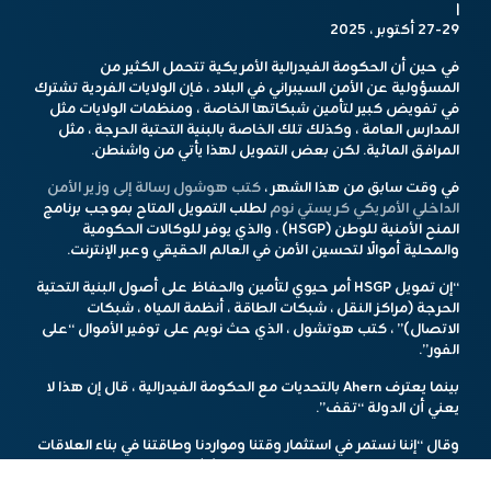
|
27-29 أكتوبر ، 2025
في حين أن الحكومة الفيدرالية الأمريكية تتحمل الكثير من
المسؤولية عن الأمن السيبراني في البلاد ، فإن الولايات الفردية تشترك
في تفويض كبير لتأمين شبكاتها الخاصة ، ومنظمات الولايات مثل
المدارس العامة ، وكذلك تلك الخاصة بالبنية التحتية الحرجة ، مثل
المرافق المائية. لكن بعض التمويل لهذا يأتي من واشنطن.
في وقت سابق من هذا الشهر ،
كتب هوشول رسالة إلى وزير الأمن
الداخلي الأمريكي كريستي نوم
لطلب التمويل المتاح بموجب برنامج
المنح الأمنية للوطن (HSGP) ، والذي يوفر للوكالات الحكومية
والمحلية أموالًا لتحسين الأمن في العالم الحقيقي وعبر الإنترنت.
“إن تمويل HSGP أمر حيوي لتأمين والحفاظ على أصول البنية التحتية
الحرجة (مراكز النقل ، شبكات الطاقة ، أنظمة المياه ، شبكات
الاتصال)” ، كتب هوتشول ، الذي حث نويم على توفير الأموال “على
الفور”.
بينما يعترف Ahern بالتحديات مع الحكومة الفيدرالية ، قال إن هذا لا
يعني أن الدولة “تقف”.
وقال “إننا نستمر في استثمار وقتنا ومواردنا وطاقتنا في بناء العلاقات
عبر خطوط الدولة ، عبر خطوط الحزب ، (و) العلاقات مع مقاطعتنا
وحكوماتنا المحلية حتى نتمكن من الاستمرار في توفير نيويورك