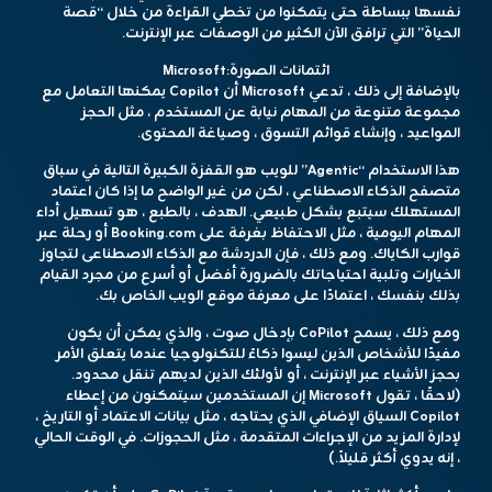
نفسها ببساطة حتى يتمكنوا من تخطي القراءة من خلال “قصة
الحياة” التي ترافق الآن الكثير من الوصفات عبر الإنترنت.
ائتمانات الصورة:
Microsoft
بالإضافة إلى ذلك ، تدعي Microsoft أن Copilot يمكنها التعامل مع
مجموعة متنوعة من المهام نيابة عن المستخدم ، مثل الحجز
المواعيد ، وإنشاء قوائم التسوق ، وصياغة المحتوى.
هذا الاستخدام “Agentic” للويب هو القفزة الكبيرة التالية في سباق
متصفح الذكاء الاصطناعي ، لكن من غير الواضح ما إذا كان اعتماد
المستهلك سيتبع بشكل طبيعي. الهدف ، بالطبع ، هو تسهيل أداء
المهام اليومية ، مثل الاحتفاظ بغرفة على Booking.com أو رحلة عبر
قوارب الكاياك. ومع ذلك ، فإن الدردشة مع الذكاء الاصطناعى لتجاوز
الخيارات وتلبية احتياجاتك بالضرورة أفضل أو أسرع من مجرد القيام
بذلك بنفسك ، اعتمادًا على معرفة موقع الويب الخاص بك.
ومع ذلك ، يسمح CoPilot بإدخال صوت ، والذي يمكن أن يكون
مفيدًا للأشخاص الذين ليسوا ذكاءً للتكنولوجيا عندما يتعلق الأمر
بحجز الأشياء عبر الإنترنت ، أو لأولئك الذين لديهم تنقل محدود.
(لاحقًا ، تقول Microsoft إن المستخدمين سيتمكنون من إعطاء
Copilot السياق الإضافي الذي يحتاجه ، مثل بيانات الاعتماد أو التاريخ ،
لإدارة المزيد من الإجراءات المتقدمة ، مثل الحجوزات. في الوقت الحالي
، إنه يدوي أكثر قليلاً.)