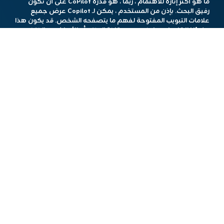
ما هو أكثر إثارة للاهتمام ، ربما ، هو قدرة CoPilot على أن تكون
رفيق البحث. بإذن من المستخدم ، يمكن لـ Copilot عرض جميع
علامات التبويب المفتوحة لفهم ما يتصفحه الشخص. قد يكون هذا
مفيدًا إذا قاموا بعمل نوع من مقارنة المنتج أو الأبحاث عبر الإنترنت ،
مثل رحلات التسعير أو الفنادق عبر مواقع متعددة. مرة أخرى ، هذه
هي حالات استخدام لعلم الذكاء الاصطناعى ، لكن خبزها في
المتصفح يمكن أن تسرع عملية ترجمة احتياجات المستخدم إلى
المساعد الرقمي.
في المستقبل ، سوف يدفع CoPilot أيضًا إلى الحصول على
الأشخاص إلى التقاط المكان الذي توقفوا فيه في مشروع أو شيء
يبحثون عنه ، من خلال التوصية بالخطوات التالية ، كما تقول
Microsoft.
تؤكد الشركة على أن Copilot لن يكون قادرًا على الوصول إلى
محتوى التصفح لشخص ما عندما يختارون السماح بذلك ، وسيكون
ذلك شفافًا للمستخدم النهائي مع إشارات مرئية. ومع ذلك ، فإن
فكرة أنه يمكنك الآن تبديل أو إيقاف ميزة قادرة على عرضها
والاستماع إليها أثناء البحث قد تترك بعض الأشخاص غير المستقرة.
هذا المحتوي تم باستخدام أدوات الذكاء الإصطناعي
مشاركة الخبر