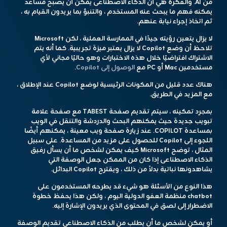
من AI. والفكرة هي أن الذكاء الاصطناعى يمكن أن يصبح مساعد
يمكنه فهم ما يبحث عنه المستخدم ، والتنبؤ بما يريدون القيام به ،
ثم اتخاذ إجراء نيابة عنهم.
لا يزال يتعين رؤيته جيدًا في الممارسة العملية ، لكن Microsoft
تلاحظ أن وضع Copilot لا يزال يعتبر ميزة تجريبية. كما أنه يتم
الاشتراك افتراضيًا خلال هذه الاختبارات وهو حاليًا مجاني لأي
مستخدمين Mac أو PC مع
الوصول إلى Copilot
.
هناك عدد قليل من المكونات الرئيسية لوضع Copilot عند الإطلاق ،
مع المزيد في الطريق.
بمجرد تمكينه ، سيتم تقديم صفحة TABEST مع صفحة علامة
تبويب جديدة حيث يمكنهم البحث والدردشة والتنقل في الويب
بمساعدة COPILOT. عند زيارة صفحة ويب معينة ، يمكنهم أيضًا
اللجوء إلى Copilot للحصول على مزيد من المساعدة. على سبيل
المثال ، توضح Microsoft كيف يمكن لشخص ما أن يسأل رفيق
الذكاء الاصطناعى إذا كان من الممكن جعل الوصفة التي
يشاهدونها نباتية بدلاً من ذلك ، ويقترح Copilot البدائل.
هذا النوع من الأسئلة هو شيء قد يطرحه المستخدمون على
chatbot منظمة العفو الدولية اليوم ، ولكن هذا يحفظ خطوة
الاضطرار إلى لصق في المحتوى الذي يريدون الإشارة إليه.
أو يمكن لشخص ما أن يطلب من الذكاء الاصطناعي تقديم الوصفة